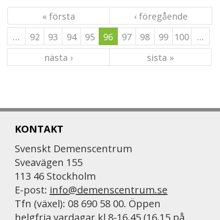
« första
‹ föregående
…
92
93
94
95
96
97
98
99
100
…
nästa ›
sista »
KONTAKT
Svenskt Demenscentrum
Sveavägen 155
113 46 Stockholm
E-post:
info@demenscentrum.se
Tfn (växel): 08 690 58 00. Öppen
helgfria vardagar kl 8-16.45 (16.15 på