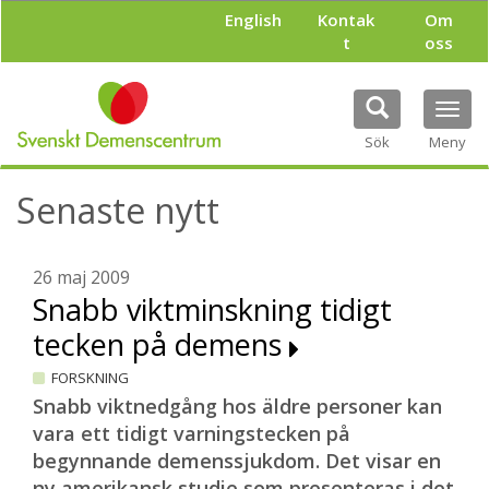
H
English
Kontak
Om
o
t
oss
p
p
a
Tog
t
navi
i
Sök
Meny
l
l
Senaste nytt
h
u
v
u
26 maj 2009
d
Snabb viktminskning tidigt
i
tecken på demens
n
n
FORSKNING
e
h
Snabb viktnedgång hos äldre personer kan
å
vara ett tidigt varningstecken på
l
begynnande demenssjukdom. Det visar en
l
ny amerikansk studie som presenteras i det