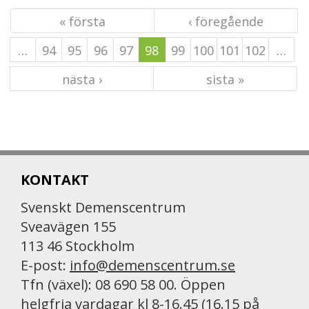
« första
‹ föregående
…
94
95
96
97
98
99
100
101
102
…
nästa ›
sista »
KONTAKT
Svenskt Demenscentrum
Sveavägen 155
113 46 Stockholm
E-post:
info@demenscentrum.se
Tfn (växel): 08 690 58 00. Öppen
helgfria vardagar kl 8-16.45 (16.15 på