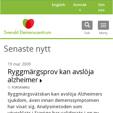
H
English
Kontak
Om
o
t
oss
p
p
a
Tog
t
navi
i
Sök
Meny
l
l
Senaste nytt
h
u
v
u
19 mar 2009
d
Ryggmärgsprov kan avslöja
i
alzheimer
n
n
FORSKNING
e
h
Ryggmärgsvätskan kan avslöja Alzheimers
å
sjukdom, även innan demenssymptomen
l
har visat sig. Analysmetoden som
l
utvecklats i Sverige har validerats i en ny