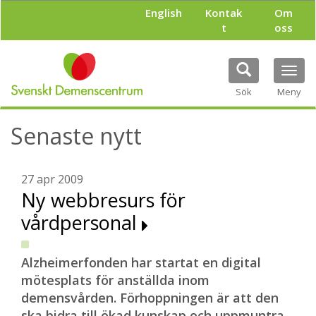
H
English
Kontak
Om
o
t
oss
p
p
a
Tog
t
navi
i
Sök
Meny
l
l
Senaste nytt
h
u
v
u
27 apr 2009
d
Ny webbresurs för
i
vårdpersonal
n
n
e
h
Alzheimerfonden har startat en digital
å
mötesplats för anställda inom
l
demensvården. Förhoppningen är att den
l
ska bidra till ökad kunskap och uppmuntra