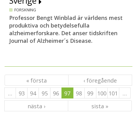
Sverige
FORSKNING
Professor Bengt Winblad är världens mest
produktiva och betydelsefulla
alzheimerforskare. Det anser tidskriften
Journal of Alzheimer´s Disease.
« första
‹ föregående
…
93
94
95
96
97
98
99
100
101
…
nästa ›
sista »