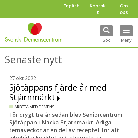
H
English
Kontak
Om
o
t
oss
p
p
a
Tog
t
navi
i
Sök
Meny
l
l
Senaste nytt
h
u
v
u
27 okt 2022
d
Sjötäppans fjärde år med
i
Stjärnmärkt
n
n
ARBETA MED DEMENS
e
h
För drygt tre år sedan blev Seniorcentrum
å
Sjötäppan i Nacka Stjärnmärkt. Årliga
l
temaveckor är en del av receptet för att
l
bibehålla kvalitet och stjärnstatus.