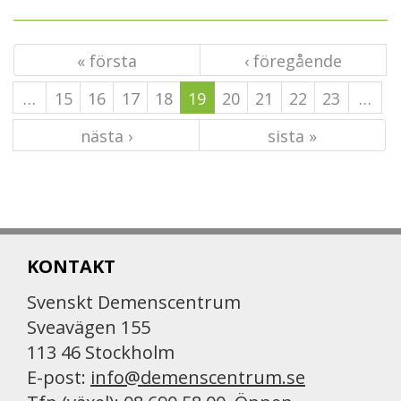
« första
‹ föregående
…
15
16
17
18
19
20
21
22
23
…
nästa ›
sista »
KONTAKT
Svenskt Demenscentrum
Sveavägen 155
113 46 Stockholm
E-post:
info@demenscentrum.se