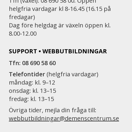
Tfn (växel): 08 690 58 00. Öppen
helgfria vardagar kl 8-16.45 (16.15 på
fredagar)
Dag före helgdag är växeln öppen kl.
8.00-12.00
SUPPORT • WEBBUTBILDNINGAR
Tfn: 08 690 58 60
Telefontider
(helgfria vardagar)
måndag: kl. 9–12
onsdag: kl. 13–15
fredag: kl. 13–15
Övriga tider, mejla din fråga till:
webbutbildningar@demenscentrum.se