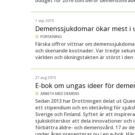
budget för 2016 som berör demensområde
1 sep 2015
Demenssjukdomar ökar mest i 
FORSKNING
Färska siffror vittnar om demenssjukdoma
och skenande kostnader. Var tredje sekun
världen och ökningstakten är störst i den 
27 aug 2015
E-bok om ungas ideer för dem
ARBETA MED DEMENS
Sedan 2013 har Drottningen delat ut Quee
ett stipendium och en idetävling för sjuk
Sverige och Finland. Syftet är att inspirer
sjuksköterskor att dela innovationer och 
förbättra äldre- och demensvård. 17 av d
under åren presenteras nu i en e-bok. Här