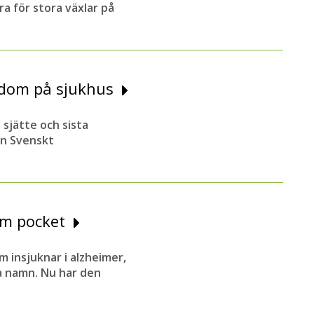
ra för stora växlar på
kdom på sjukhus
n sjätte och sista
ån Svenskt
som pocket
 insjuknar i alzheimer,
 namn. Nu har den