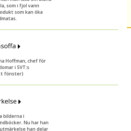
a, som i fjol vann
rodukt som kan öka
ndmatas.
nsoffa
na Hoffman, chef för
omar i SVT:s
t fönster)
ärkelse
 bilderna i
ndböcker. Nu har han
 utmärkelse han delar