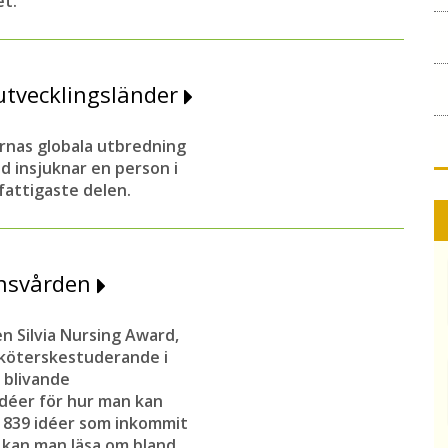
t.
utvecklingsländer
rnas globala utbredning
d insjuknar en person i
fattigaste delen.
ensvården
n Silvia Nursing Award,
sköterskestuderande i
a blivande
idéer för hur man kan
e 839 idéer som inkommit
 kan man läsa om bland