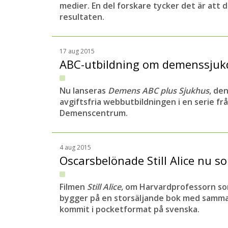
medier. En del forskare tycker det är att d
resultaten.
17 aug 2015
ABC-utbildning om demenssju
Nu lanseras
Demens ABC plus Sjukhus
, de
avgiftsfria webbutbildningen i en serie fr
Demenscentrum.
4 aug 2015
Oscarsbelönade Still Alice nu 
Filmen
Still Alice
, om Harvardprofessorn som
bygger på en storsäljande bok med samma
kommit i pocketformat på svenska.