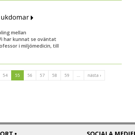
ssjukdomar
pling mellan
i har kunnat se oväntat
essor i miljömedicin, till
54
55
56
57
58
59
…
nästa ›
ORT •
SOCIALA MEDIE