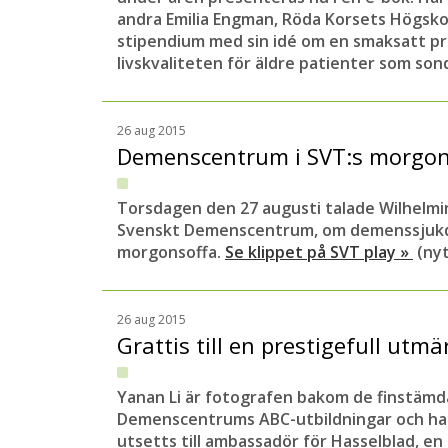
andra Emilia Engman, Röda Korsets Högskol
stipendium med sin idé om en smaksatt p
livskvaliteten för äldre patienter som so
26 aug 2015
Demenscentrum i SVT:s morgo
Torsdagen den 27 augusti talade Wilhelmi
Svenskt Demenscentrum, om demenssjukd
morgonsoffa.
Se klippet på SVT play »
(nyt
26 aug 2015
Grattis till en prestigefull utm
Yanan Li är fotografen bakom de finstämda
Demenscentrums ABC-utbildningar och ha
utsetts till ambassadör för Hasselblad, en