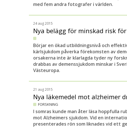
med fem andra fotografer i världen.
24 aug 2015
Nya belägg för minskad risk f
Börjar en ökad utbildningsnivå och effekti
kärlsjukdom påverka förekomsten av deme
orsakerna inte är klarlagda tyder ny forsk
drabbas av demenssjukdom minskar i Sveri
Västeuropa.
21 aug 2015
Nya läkemedel mot alzheimer d
FORSKNING
I somras kunde man åter läsa hoppfulla ru
mot Alzheimers sjukdom. Vid en internati
presenterades rön som liknades vid ett g