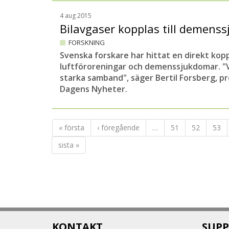
4 aug 2015
Bilavgaser kopplas till demen
FORSKNING
Svenska forskare har hittat en direkt kop
luftföroreningar och demenssjukdomar. "V
starka samband", säger Bertil Forsberg, prof
Dagens Nyheter.
« första
‹ föregående
…
51
52
53
sista »
KONTAKT
SUPP