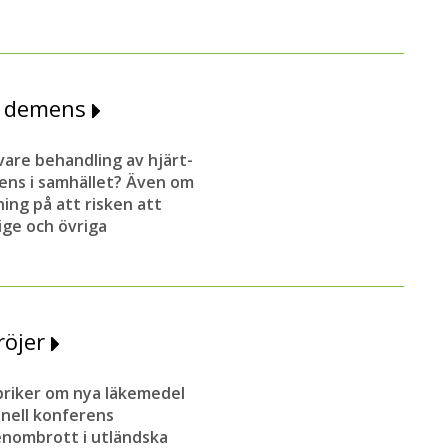
ör demens
vare behandling av hjärt-
ns i samhället? Även om
ning på att risken att
ge och övriga
röjer
briker om nya läkemedel
onell konferens
enombrott i utländska