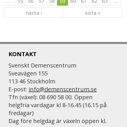
…
55
56
57
58
59
60
61
62
63
…
nästa ›
sista »
KONTAKT
Svenskt Demenscentrum
Sveavägen 155
113 46 Stockholm
E-post:
info@demenscentrum.se
Tfn (växel): 08 690 58 00. Öppen
helgfria vardagar kl 8-16.45 (16.15 på
fredagar)
Dag före helgdag är växeln öppen kl.