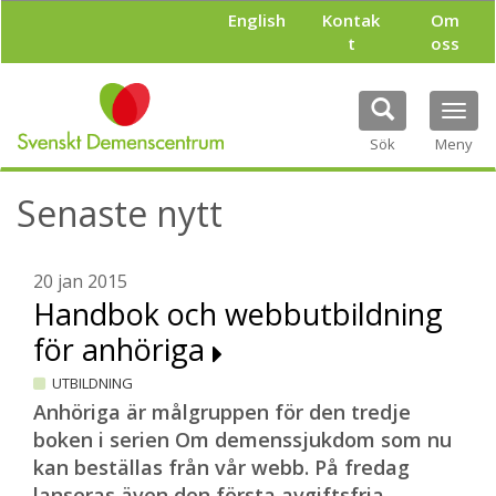
H
English
Kontak
Om
o
t
oss
p
p
a
Tog
t
navi
i
Sök
Meny
l
l
Senaste nytt
h
u
v
u
20 jan 2015
d
Handbok och webbutbildning
i
för anhöriga
n
n
UTBILDNING
e
h
Anhöriga är målgruppen för den tredje
å
boken i serien Om demenssjukdom som nu
l
kan beställas från vår webb. På fredag
l
lanseras även den första avgiftsfria