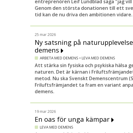
entreprenören Leif Lundblad säga "jag vill
Genom den största donationen till ett sv
tid kan de nu driva den ambitionen vidare.
25 mar 2026
Ny satsning på naturupplevelse
demens
ARBETA MED DEMENS
•
LEVA MED DEMENS
Att stärka sin fysiska och psykiska hälsa g
naturen. Det är kärnan i Friluftsfrämjand
metod. Nu ska Svenskt Demenscentrum (S
Friluftsfrämjandet ta fram en variant an
demens.
19 mar 2026
En oas för unga kämpar
LEVA MED DEMENS