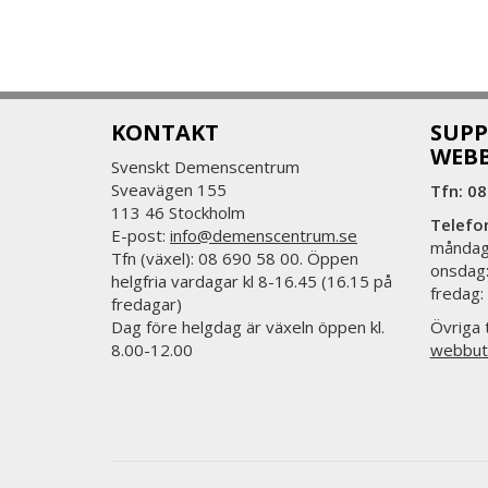
KONTAKT
SUPP
WEB
Svenskt Demenscentrum
Sveavägen 155
Tfn: 08
113 46 Stockholm
Telefo
E-post:
info@demenscentrum.se
måndag:
Tfn (växel): 08 690 58 00. Öppen
onsdag:
helgfria vardagar kl 8-16.45 (16.15 på
fredag:
fredagar)
Dag före helgdag är växeln öppen kl.
Övriga t
8.00-12.00
webbut