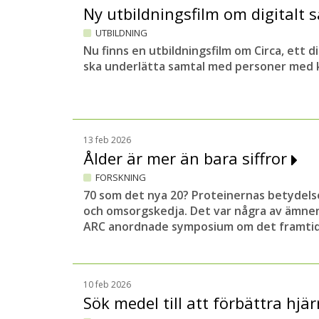
Ny utbildningsfilm om digitalt
UTBILDNING
Nu finns en utbildningsfilm om Circa, ett 
ska underlätta samtal med personer med k
13 feb 2026
Ålder är mer än bara siffror
FORSKNING
70 som det nya 20? Proteinernas betydels
och omsorgskedja. Det var några av ämne
ARC anordnade symposium om det framtid
10 feb 2026
Sök medel till att förbättra hj