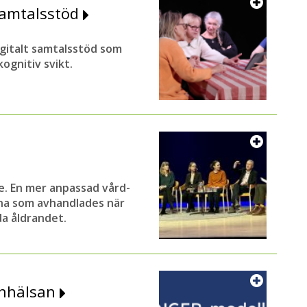
 samtalsstöd
digitalt samtalsstöd som
ognitiv svikt.
e. En mer anpassad vård-
na som avhandlades när
a åldrandet.
ärnhälsan