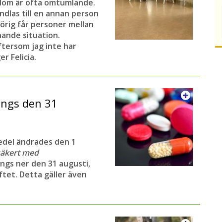
dom är ofta omtumlande.
ndlas till en annan person
örig får personer mellan
knande situation.
ftersom jag inte har
r Felicia.
ängs den 31
edel ändrades den 1
säkert med
ängs ner den 31 augusti,
ftet. Detta gäller även