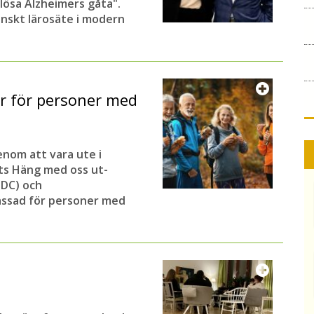
 lösa Alzheimers gåta".
enskt lärosäte i modern
r för personer med
enom att vara ute i
ets Häng med oss ut-
DC) och
passad för personer med