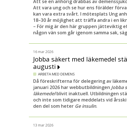
Att se en anhörig drabbas av demenssjuk
Att vara ung och se hur ens förälder förva
kan vara extra svårt. I mötesplats Ung anh
18–30 år möjlighet att träffa andra i en li
– För mig är den här gruppen jätteviktig e
någon vän som går igenom samma sak, säge
16 mar 2026
Jobba säkert med läkemedel st
augusti
ARBETA MED DEMENS
Då föreskrifterna för delegering av läkem
januari 2026 har webbutbildningen
Jobba 
läkemedel
blivit inaktuell. Utbildningen st
och inte som tidigare meddelats vid årsski
den del som heter
Ge insulin
.
13 mar 2026