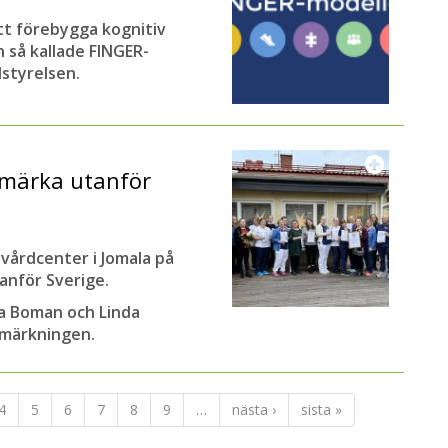
tt förebygga kognitiv
n så kallade FINGER-
styrelsen.
nmärka utanför
vårdcenter i Jomala på
anför Sverige.
ka Boman och Linda
nmärkningen.
4
5
6
7
8
9
…
nästa ›
sista »