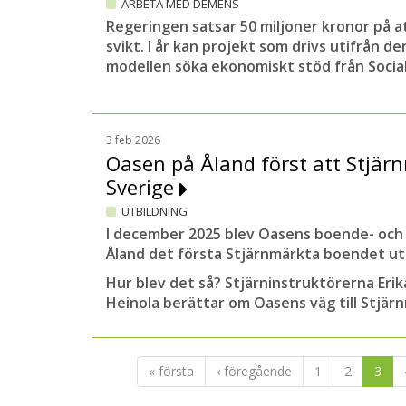
ARBETA MED DEMENS
Regeringen satsar 50 miljoner kronor på a
svikt. I år kan projekt som drivs utifrån de
modellen söka ekonomiskt stöd från Social
3 feb 2026
Oasen på Åland först att Stjär
Sverige
UTBILDNING
I december 2025 blev Oasens boende- och 
Åland det första Stjärnmärkta boendet ut
Hur blev det så? Stjärninstruktörerna Eri
Heinola berättar om Oasens väg till Stjär
« första
‹ föregående
1
2
3