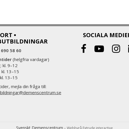
ORT •
SOCIALA MEDIE
BUTBILDNINGAR
 690 58 60
ntider
(helgfria vardagar)
 kl. 9–12
 kl. 13–15
 kl. 13–15
ider, mejla din fråga till:
bildningar@demenscentrum.se
Svenskt Demenscentrum -
Webbyrå Extrude interactive