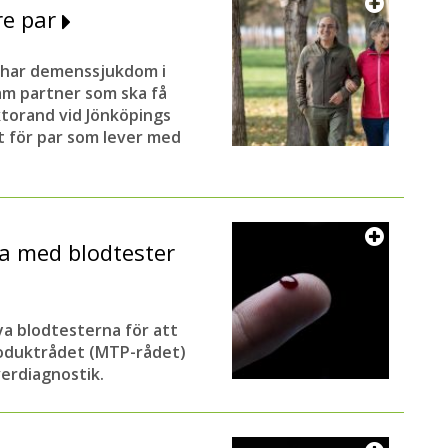
gre par
m har demenssjukdom i
am partner som ska få
oktorand vid Jönköpings
t för par som lever med
a med blodtester
ya blodtesterna för att
roduktrådet (MTP-rådet)
verdiagnostik.