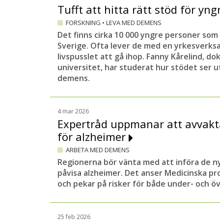
Tufft att hitta rätt stöd för yn
FORSKNING
•
LEVA MED DEMENS
Det finns cirka 10 000 yngre personer so
Sverige. Ofta lever de med en yrkesverks
livspusslet att gå ihop. Fanny Kårelind, d
universitet, har studerat hur stödet ser u
demens.
4 mar 2026
Expertråd uppmanar att avvakt
för alzheimer
ARBETA MED DEMENS
Regionerna bör vänta med att införa de n
påvisa alzheimer. Det anser Medicinska p
och pekar på risker för både under- och ö
25 feb 2026