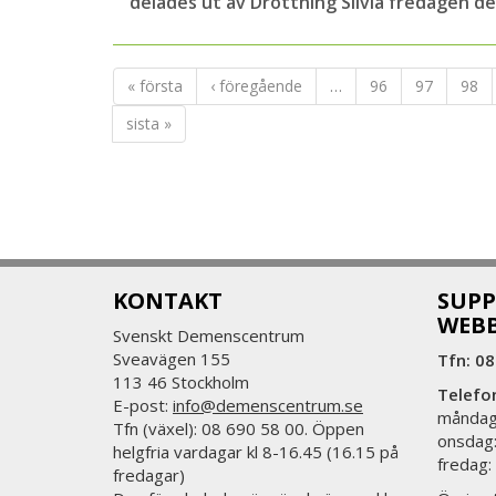
delades ut av Drottning Silvia fredagen d
« första
‹ föregående
…
96
97
98
sista »
KONTAKT
SUPP
WEB
Svenskt Demenscentrum
Sveavägen 155
Tfn: 08
113 46 Stockholm
Telefo
E-post:
info@demenscentrum.se
måndag:
Tfn (växel): 08 690 58 00. Öppen
onsdag:
helgfria vardagar kl 8-16.45 (16.15 på
fredag:
fredagar)