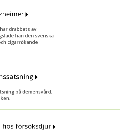
lzheimer
 har drabbats av
gslade han den svenska
och cigarrökande
enssatsning
atsning på demensvård.
aken.
t hos försöksdjur