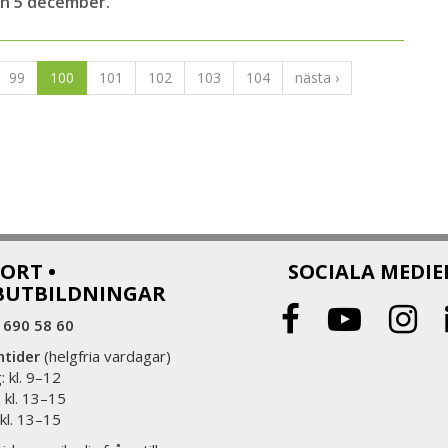
en 5 december.
99
100
101
102
103
104
nästa ›
ORT •
SOCIALA MEDIE
BUTBILDNINGAR
 690 58 60
ntider
(helgfria vardagar)
 kl. 9–12
 kl. 13–15
 kl. 13–15