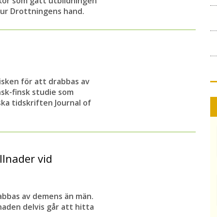
skor som gått utbildningen
m ur Drottningens hand.
isken för att drabbas av
nsk-finsk studie som
ka tidskriften Journal of
llnader vid
drabbas av demens än män.
naden delvis går att hitta