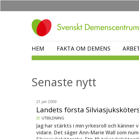
Hoppa
till
huvudinnehåll
HEM
FAKTA OM DEMENS
ARBE
Senaste nytt
21 jan 2009
Landets första Silviasjuksköte
UTBILDNING
Jag har stärkts i min yrkesroll och känner 
vidare. Det säger Ann-Marie Wall som nume