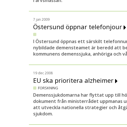
i arvsmassan.
7 jan 2009
Östersund öppnar telefonjour
I Östersund öppnas ett särskilt telefonn
nybildade demensteamet är beredd att be
kommunens demenssjuka, anhöriga och vår
19 dec 2008
EU ska prioritera alzheimer
FORSKNING
Demenssjukdomarna har flyttat upp till hög
dokument från ministerrådet uppmanas 
att utveckla nationella strategier och åt
sjukdom.