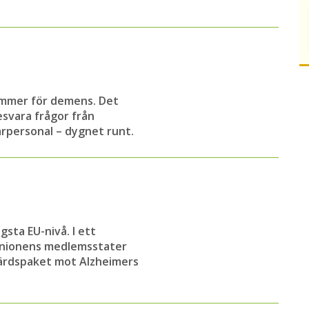
ummer för demens. Det
svara frågor från
personal – dygnet runt.
sta EU-nivå. I ett
unionens medlemsstater
gärdspaket mot Alzheimers