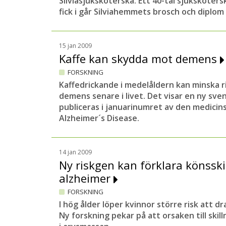
Silviasjuksköterska. Ett 40-tal sjuksköter
fick i går Silviahemmets brosch och diplo
15 jan 2009
Kaffe kan skydda mot demens
FORSKNING
Kaffedrickande i medelåldern kan minska r
demens senare i livet. Det visar en ny sve
publiceras i januarinumret av den medicins
Alzheimer´s Disease
.
14 jan 2009
Ny riskgen kan förklara könsski
alzheimer
FORSKNING
I hög ålder löper kvinnor större risk att 
Ny forskning pekar på att orsaken till skill