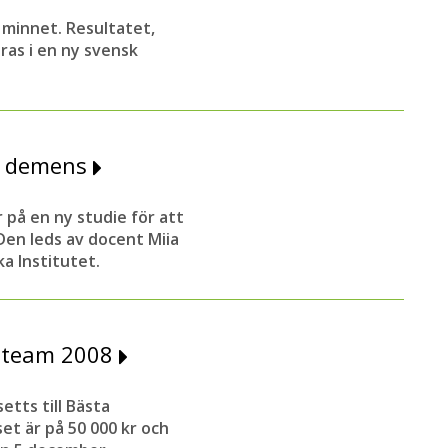
 minnet. Resultatet,
ras i en ny svensk
ga demens
 på en ny studie för att
en leds av docent Miia
a Institutet.
stteam 2008
tts till Bästa
et är på 50 000 kr och