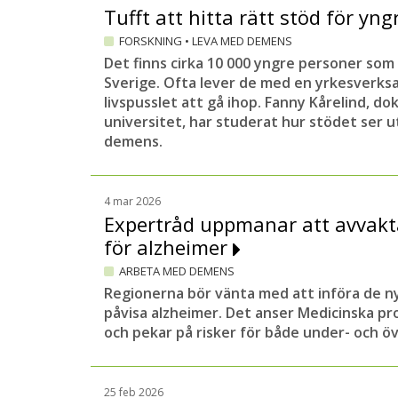
Tufft att hitta rätt stöd för yn
FORSKNING
•
LEVA MED DEMENS
Det finns cirka 10 000 yngre personer so
Sverige. Ofta lever de med en yrkesverks
livspusslet att gå ihop. Fanny Kårelind, d
universitet, har studerat hur stödet ser u
demens.
4 mar 2026
Expertråd uppmanar att avvakt
för alzheimer
ARBETA MED DEMENS
Regionerna bör vänta med att införa de n
påvisa alzheimer. Det anser Medicinska p
och pekar på risker för både under- och ö
25 feb 2026