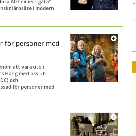
 lösa Alzheimers gåta".
enskt lärosäte i modern
r för personer med
enom att vara ute i
ets Häng med oss ut-
DC) och
passad för personer med