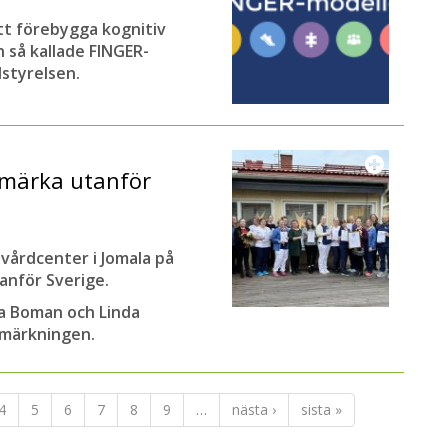
tt förebygga kognitiv
n så kallade FINGER-
styrelsen.
nmärka utanför
vårdcenter i Jomala på
anför Sverige.
ka Boman och Linda
nmärkningen.
4
5
6
7
8
9
…
nästa ›
sista »