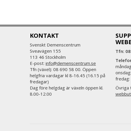
KONTAKT
SUPP
WEB
Svenskt Demenscentrum
Sveavägen 155
Tfn: 08
113 46 Stockholm
Telefo
E-post:
info@demenscentrum.se
måndag:
Tfn (växel): 08 690 58 00. Öppen
onsdag:
helgfria vardagar kl 8-16.45 (16.15 på
fredag:
fredagar)
Dag före helgdag är växeln öppen kl.
Övriga t
8.00-12.00
webbut