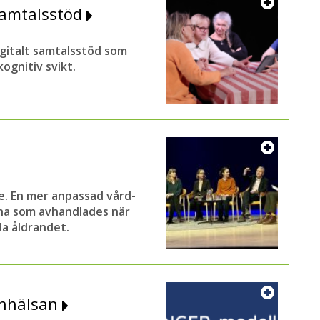
 samtalsstöd
digitalt samtalsstöd som
ognitiv svikt.
e. En mer anpassad vård-
na som avhandlades när
a åldrandet.
ärnhälsan