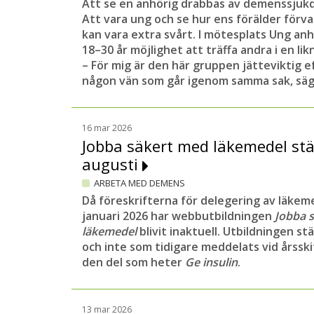
Att se en anhörig drabbas av demenssjuk
Att vara ung och se hur ens förälder förva
kan vara extra svårt. I mötesplats Ung anh
18–30 år möjlighet att träffa andra i en li
– För mig är den här gruppen jätteviktig e
någon vän som går igenom samma sak, säge
16 mar 2026
Jobba säkert med läkemedel st
augusti
ARBETA MED DEMENS
Då föreskrifterna för delegering av läkem
januari 2026 har webbutbildningen
Jobba 
läkemedel
blivit inaktuell. Utbildningen st
och inte som tidigare meddelats vid årsski
den del som heter
Ge insulin
.
13 mar 2026