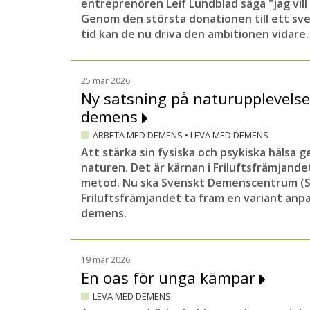
entreprenören Leif Lundblad säga "jag vill
Genom den största donationen till ett sv
tid kan de nu driva den ambitionen vidare.
25 mar 2026
Ny satsning på naturupplevelse
demens
ARBETA MED DEMENS
•
LEVA MED DEMENS
Att stärka sin fysiska och psykiska hälsa g
naturen. Det är kärnan i Friluftsfrämjand
metod. Nu ska Svenskt Demenscentrum (S
Friluftsfrämjandet ta fram en variant an
demens.
19 mar 2026
En oas för unga kämpar
LEVA MED DEMENS