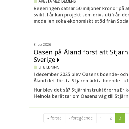
ARBETA MED DEMENS
Regeringen satsar 50 miljoner kronor på a
svikt. I år kan projekt som drivs utifrån de
modellen söka ekonomiskt stöd från Social
3 feb 2026
Oasen på Åland först att Stjär
Sverige
UTBILDNING
I december 2025 blev Oasens boende- och 
Åland det första Stjärnmärkta boendet ut
Hur blev det så? Stjärninstruktörerna Eri
Heinola berättar om Oasens väg till Stjär
« första
‹ föregående
1
2
3