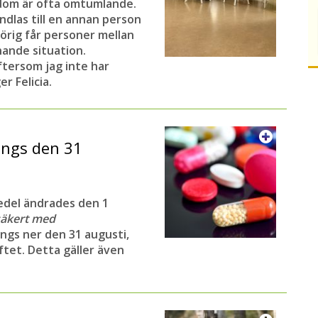
dom är ofta omtumlande.
ndlas till en annan person
örig får personer mellan
knande situation.
ftersom jag inte har
r Felicia.
ängs den 31
edel ändrades den 1
säkert med
ängs ner den 31 augusti,
ftet. Detta gäller även