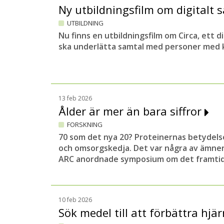
Ny utbildningsfilm om digitalt
UTBILDNING
Nu finns en utbildningsfilm om Circa, ett 
ska underlätta samtal med personer med k
13 feb 2026
Ålder är mer än bara siffror
FORSKNING
70 som det nya 20? Proteinernas betydels
och omsorgskedja. Det var några av ämne
ARC anordnade symposium om det framtid
10 feb 2026
Sök medel till att förbättra hj