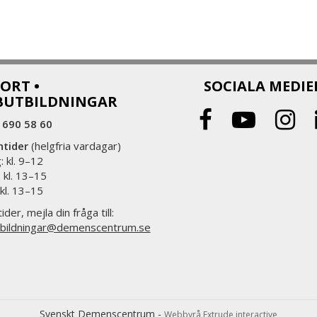
ORT •
SOCIALA MEDIE
BUTBILDNINGAR
 690 58 60
ntider
(helgfria vardagar)
 kl. 9–12
 kl. 13–15
 kl. 13–15
ider, mejla din fråga till:
bildningar@demenscentrum.se
Svenskt Demenscentrum -
Webbyrå Extrude interactive