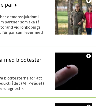
gre par
m har demenssjukdom i
am partner som ska få
oktorand vid Jönköpings
t för par som lever med
a med blodtester
ya blodtesterna för att
roduktrådet (MTP-rådet)
verdiagnostik.