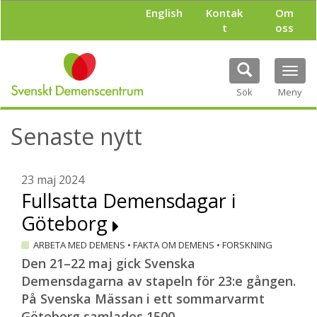
H
English
Kontak
Om
o
t
oss
p
p
a
Tog
t
navi
i
Sök
Meny
l
l
Senaste nytt
h
u
v
u
23 maj 2024
d
Fullsatta Demensdagar i
i
Göteborg
n
n
ARBETA MED DEMENS
•
FAKTA OM DEMENS
•
FORSKNING
e
h
Den 21–22 maj gick Svenska
å
Demensdagarna av stapeln för 23:e gången.
l
På Svenska Mässan i ett sommarvarmt
l
Göteborg samlades 1500