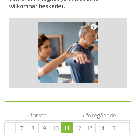
välkomnar beskedet.
« första
‹ föregående
…
7
8
9
10
11
12
13
14
15
…