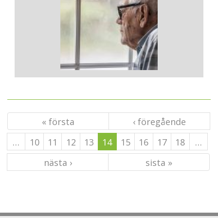
« första
‹ föregående
…
10
11
12
13
14
15
16
17
18
…
nästa ›
sista »