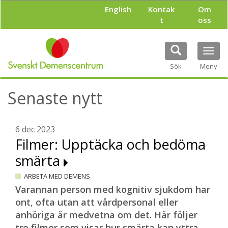
H
English
Kontak
Om
o
t
oss
p
p
a
Tog
t
navi
i
Sök
Meny
l
l
Senaste nytt
h
u
v
u
6 dec 2023
d
Filmer: Upptäcka och bedöma
i
smärta
n
n
ARBETA MED DEMENS
e
h
Varannan person med kognitiv sjukdom har
å
ont, ofta utan att vårdpersonal eller
l
anhöriga är medvetna om det. Här följer
l
tre filmer som visar hur smärta kan yttra