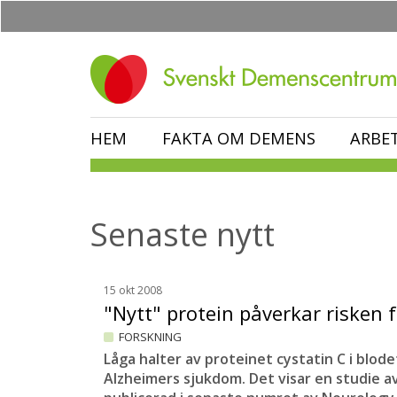
Hoppa
till
huvudinnehåll
HEM
FAKTA OM DEMENS
ARBE
Senaste nytt
15 okt 2008
"Nytt" protein påverkar risken 
FORSKNING
Låga halter av proteinet cystatin C i blode
Alzheimers sjukdom. Det visar en studie a