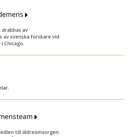
 demens
t drabbas av
 av svenska forskare vid
i Chicago.
lar.
 demensteam
medlen till äldreomsorgen