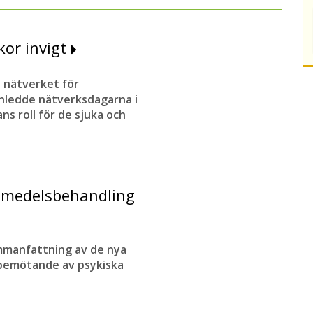
kor invigt
 nätverket för
nledde nätverksdagarna i
s roll för de sjuka och
emedelsbehandling
mmanfattning av de nya
bemötande av psykiska