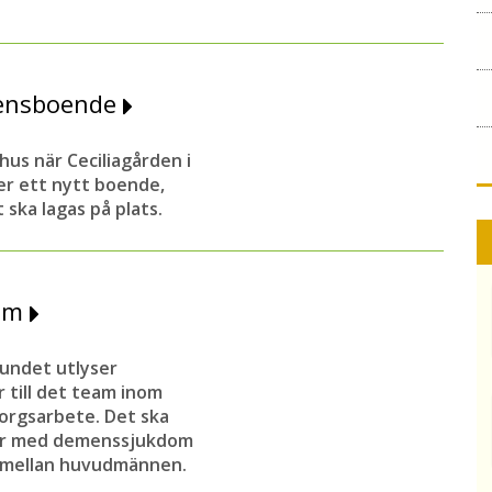
.
mensboende
us när Ceciliagården i
er ett nytt boende,
ska lagas på plats.
eam
ndet utlyser
r till det team inom
orgsarbete. Det ska
ner med demenssjukdom
 mellan huvudmännen.