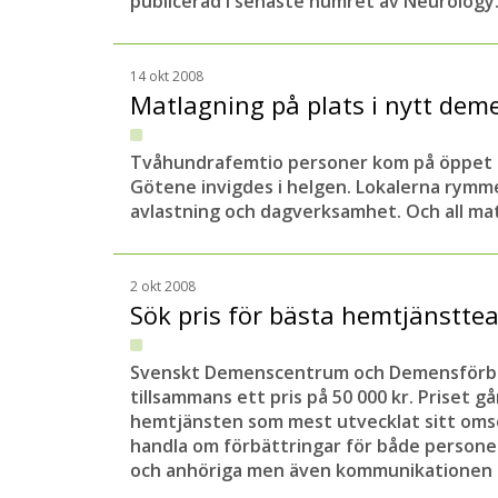
publicerad i senaste numret av Neurology
14 okt 2008
Matlagning på plats i nytt de
Tvåhundrafemtio personer kom på öppet h
Götene invigdes i helgen. Lokalerna rymm
avlastning och dagverksamhet. Och all mat 
2 okt 2008
Sök pris för bästa hemtjänstt
Svenskt Demenscentrum och Demensförbu
tillsammans ett pris på 50 000 kr. Priset gå
hemtjänsten som mest utvecklat sitt oms
handla om förbättringar för både perso
och anhöriga men även kommunikationen