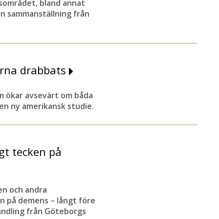
nsområdet, bland annat
en sammanställning från
arna drabbats
om ökar avsevärt om båda
 en ny amerikansk studie.
gt tecken på
en och andra
en på demens – långt före
handling från Göteborgs