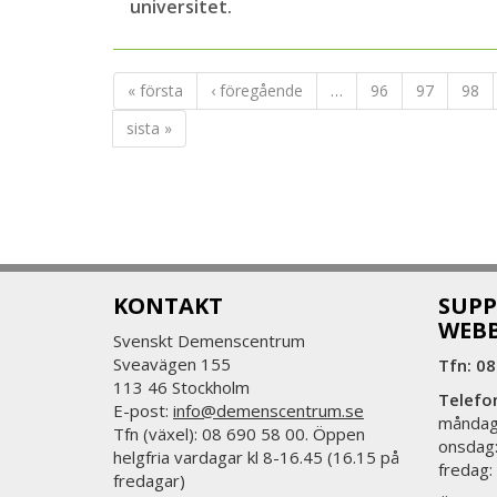
universitet.
« första
‹ föregående
…
96
97
98
sista »
KONTAKT
SUPP
WEB
Svenskt Demenscentrum
Sveavägen 155
Tfn: 08
113 46 Stockholm
Telefo
E-post:
info@demenscentrum.se
måndag:
Tfn (växel): 08 690 58 00. Öppen
onsdag:
helgfria vardagar kl 8-16.45 (16.15 på
fredag:
fredagar)