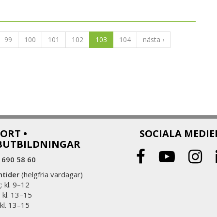
99
100
101
102
103
104
nästa ›
ORT •
SOCIALA MEDIE
BUTBILDNINGAR
 690 58 60
ntider
(helgfria vardagar)
 kl. 9–12
 kl. 13–15
 kl. 13–15