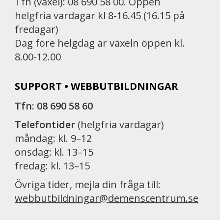
Tfn (växel): 08 690 58 00. Öppen
helgfria vardagar kl 8-16.45 (16.15 på
fredagar)
Dag före helgdag är växeln öppen kl.
8.00-12.00
SUPPORT • WEBBUTBILDNINGAR
Tfn: 08 690 58 60
Telefontider
(helgfria vardagar)
måndag: kl. 9–12
onsdag: kl. 13–15
fredag: kl. 13–15
Övriga tider, mejla din fråga till:
webbutbildningar@demenscentrum.se