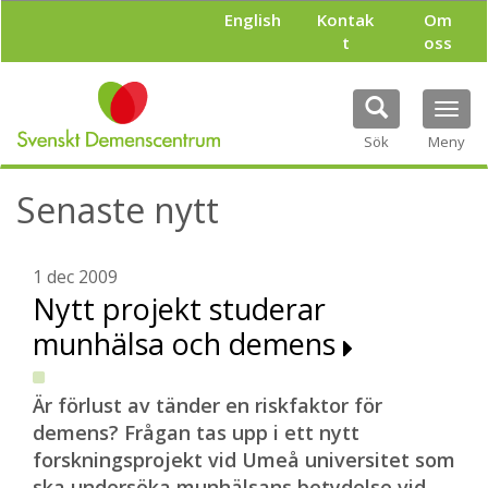
H
English
Kontak
Om
o
t
oss
p
p
a
Tog
t
navi
i
Sök
Meny
l
l
Senaste nytt
h
u
v
u
1 dec 2009
d
Nytt projekt studerar
i
munhälsa och demens
n
n
e
h
Är förlust av tänder en riskfaktor för
å
demens? Frågan tas upp i ett nytt
l
forskningsprojekt vid Umeå universitet som
l
ska undersöka munhälsans betydelse vid