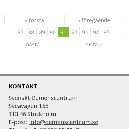
« första
‹ föregående
…
87
88
89
90
91
92
93
94
95
…
nästa ›
sista »
KONTAKT
Svenskt Demenscentrum
Sveavägen 155
113 46 Stockholm
E-post:
info@demenscentrum.se