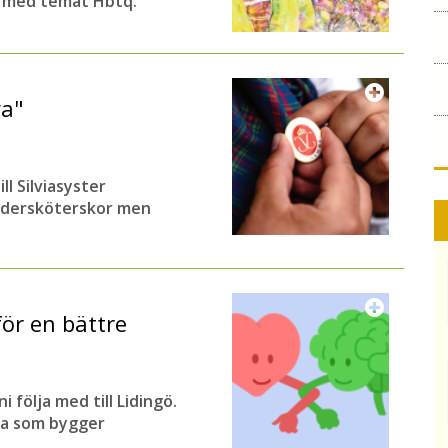
t med temat Hbtq.
ya"
ll Silviasyster
undersköterskor men
för en bättre
följa med till Lidingö.
na som bygger