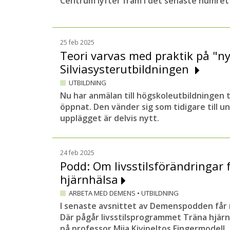
Centrum lyfter fram i det senaste numre
25 feb 2025
Teori varvas med praktik på "n
Silviasysterutbildningen
UTBILDNING
Nu har anmälan till högskoleutbildningen ti
öppnat. Den vänder sig som tidigare till 
upplägget är delvis nytt.
24 feb 2025
Podd: Om livsstilsförändringar 
hjärnhälsa
ARBETA MED DEMENS
•
UTBILDNING
I senaste avsnittet av Demenspodden får ni 
Där pågår livsstilsprogrammet Träna hjär
på professor Miia Kivipeltos Fingermodell.