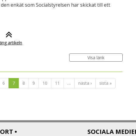
den enkät som Socialstyrelsen har skickat till ett
äng artikeln
Visa länk
6
7
8
9
10
11
…
nästa ›
sista »
ORT •
SOCIALA MEDIE