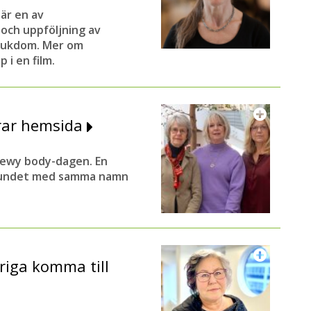
är en av
och uppföljning av
sjukdom. Mer om
 i en film.
rar hemsida
 Lewy body-dagen. En
rbundet med samma namn
öriga komma till