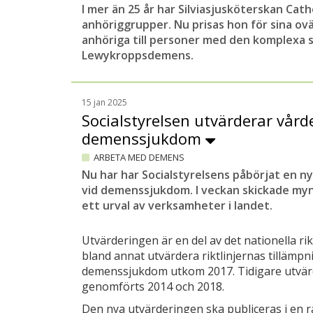
I mer än 25 år har Silviasjusköterskan Cathe
anhöriggrupper. Nu prisas hon för sina ovä
anhöriga till personer med den komplexa
Lewykroppsdemens.
15 jan 2025
Socialstyrelsen utvärderar vård
demenssjukdom
ARBETA MED DEMENS
Nu har har Socialstyrelsens påbörjat en n
vid demenssjukdom. I veckan skickade myn
ett urval av verksamheter i landet.
Utvärderingen är en del av det nationella rik
bland annat utvärdera riktlinjernas tillämpni
demenssjukdom utkom 2017. Tidigare utvär
genomförts 2014 och 2018.
Den nya utvärderingen ska publiceras i en r