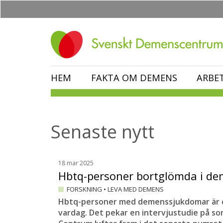
Hoppa
till
huvudinnehåll
HEM
FAKTA OM DEMENS
ARBE
Senaste nytt
18 mar 2025
Hbtq-personer bortglömda i 
FORSKNING
•
LEVA MED DEMENS
Hbtq-personer med demenssjukdomar är o
vardag. Det pekar en intervjustudie på som