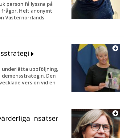
uk person få lyssna på
a frågor. Helt anonymt,
ion Västernorrlands
nsstrategi
 underlätta uppföljning,
la demensstrategin. Den
vecklade version vid en
värderliga insatser