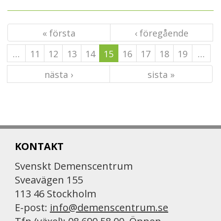
« första
‹ föregående
…
11
12
13
14
15
16
17
18
19
…
nästa ›
sista »
KONTAKT
Svenskt Demenscentrum
Sveavägen 155
113 46 Stockholm
E-post:
info@demenscentrum.se