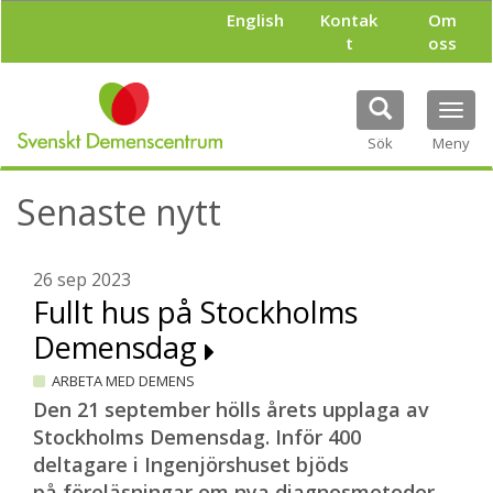
H
English
Kontak
Om
o
t
oss
p
p
a
Tog
t
navi
i
Sök
Meny
l
l
Senaste nytt
h
u
v
u
26 sep 2023
d
Fullt hus på Stockholms
i
Demensdag
n
n
ARBETA MED DEMENS
e
h
Den 21 september hölls årets upplaga av
å
Stockholms Demensdag. Inför 400
l
deltagare i Ingenjörshuset bjöds
l
på föreläsningar om nya diagnosmetoder,