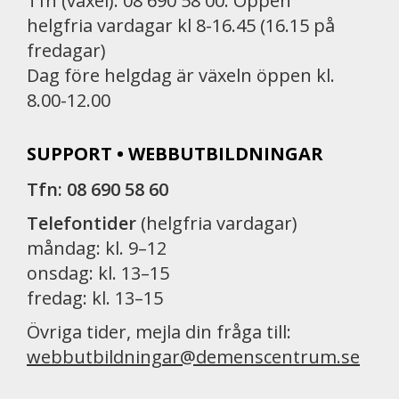
Tfn (växel): 08 690 58 00. Öppen
helgfria vardagar kl 8-16.45 (16.15 på
fredagar)
Dag före helgdag är växeln öppen kl.
8.00-12.00
SUPPORT • WEBBUTBILDNINGAR
Tfn: 08 690 58 60
Telefontider
(helgfria vardagar)
måndag: kl. 9–12
onsdag: kl. 13–15
fredag: kl. 13–15
Övriga tider, mejla din fråga till:
webbutbildningar@demenscentrum.se