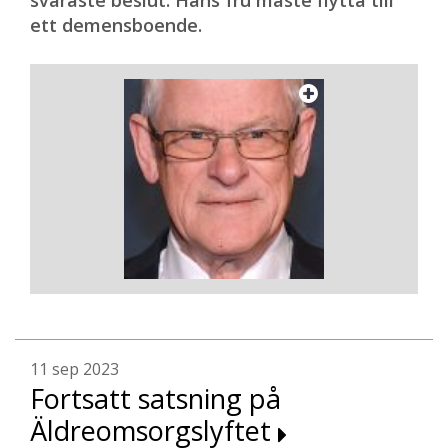
svåraste beslut. Hans fru måste flytta till
ett demensboende.
11 sep 2023
Fortsatt satsning på
Äldreomsorgslyftet