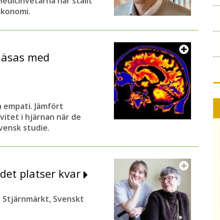
Medicinvetarna har ställt
oekonomi.
läsas med
 empati. Jämfört
vitet i hjärnan när de
vensk studie.
 det platser kvar
åt Stjärnmärkt, Svenskt