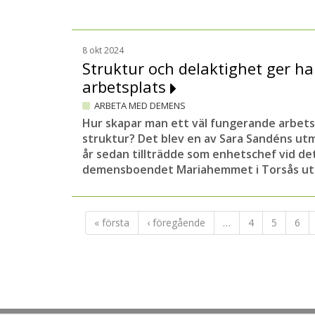
8 okt 2024
Struktur och delaktighet ger h
arbetsplats
ARBETA MED DEMENS
Hur skapar man ett väl fungerande arbets
struktur? Det blev en av Sara Sandéns utm
år sedan tillträdde som enhetschef vid d
demensboendet Mariahemmet i Torsås uta
« första
‹ föregående
…
4
5
6