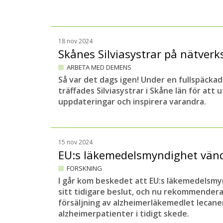
18 nov 2024
Skånes Silviasystrar på nätverk
ARBETA MED DEMENS
Så var det dags igen! Under en fullspäckad
träffades Silviasystrar i Skåne län för att
uppdateringar och inspirera varandra.
15 nov 2024
EU:s läkemedelsmyndighet vä
FORSKNING
I går kom beskedet att EU:s läkemedelsmy
sitt tidigare beslut, och nu rekommender
försäljning av alzheimerläkemedlet lecanem
alzheimerpatienter i tidigt skede.