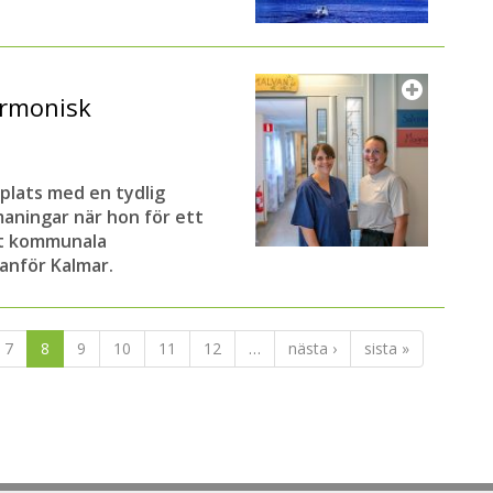
armonisk
plats med en tydlig
aningar när hon för ett
et kommunala
nför Kalmar.
7
8
9
10
11
12
…
nästa ›
sista »