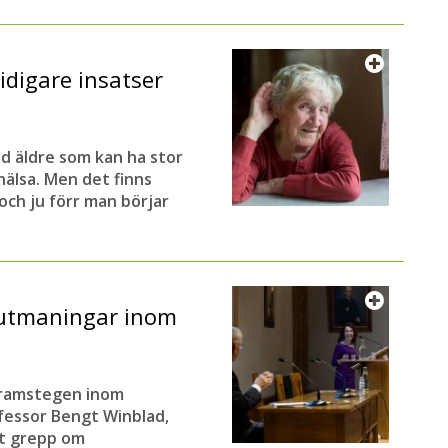
idigare insatser
nd äldre som kan ha stor
älsa. Men det finns
och ju förr man börjar
 utmaningar inom
framstegen inom
ofessor Bengt Winblad,
tt grepp om