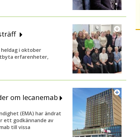
sträff
 heldag i oktober
 utbyta erfarenheter,
nder om lecanemab
ndighet (EMA) har ändrat
ar ett godkännande av
ab till vissa