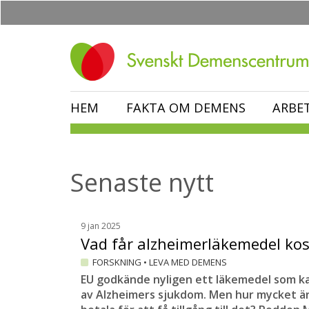
Hoppa
till
huvudinnehåll
HEM
FAKTA OM DEMENS
ARBE
Senaste nytt
9 jan 2025
Vad får alzheimerläkemedel ko
FORSKNING
•
LEVA MED DEMENS
EU godkände nyligen ett läkemedel som k
av Alzheimers sjukdom. Men hur mycket är 