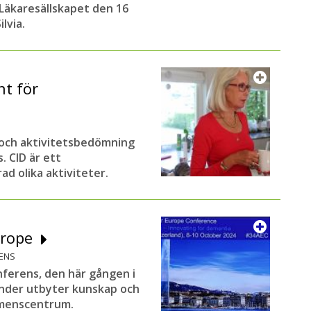
äkaresällskapet den 16
lvia.
t för
 och aktivitetsbedömning
 CID är ett
d olika aktiviteter.
Europe
ENS
nferens, den här gången i
änder utbyter kunskap och
emenscentrum.