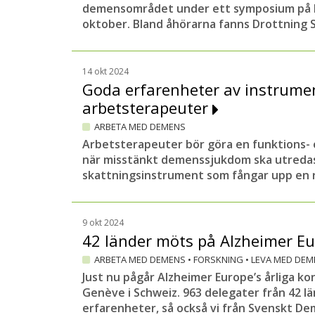
demensområdet under ett symposium på L
oktober. Bland åhörarna fanns Drottning Si
14 okt 2024
Goda erfarenheter av instrumen
arbetsterapeuter
ARBETA MED DEMENS
Arbetsterapeuter bör göra en funktions-
när misstänkt demenssjukdom ska utredas.
skattningsinstrument som fångar upp en ra
9 okt 2024
42 länder möts på Alzheimer 
ARBETA MED DEMENS
•
FORSKNING
•
LEVA MED DEM
Just nu pågår Alzheimer Europe’s årliga ko
Genève i Schweiz. 963 delegater från 42 l
erfarenheter, så också vi från Svenskt D