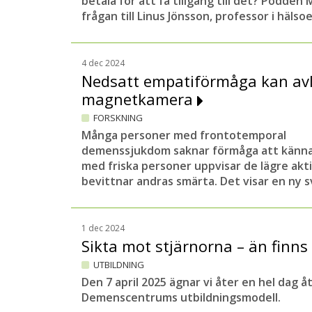
betala för att få tillgång till det? Podden 
frågan till Linus Jönsson, professor i häls
4 dec 2024
Nedsatt empatiförmåga kan av
magnetkamera
FORSKNING
Många personer med frontotemporal
demenssjukdom saknar förmåga att känna
med friska personer uppvisar de lägre akti
bevittnar andras smärta. Det visar en ny s
1 dec 2024
Sikta mot stjärnorna – än finns
UTBILDNING
Den 7 april 2025 ägnar vi åter en hel dag 
Demenscentrums utbildningsmodell.