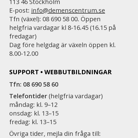
113 46 Stockholm
E-post:
info@demenscentrum.se
Tfn (växel): 08 690 58 00. Öppen
helgfria vardagar kl 8-16.45 (16.15 på
fredagar)
Dag före helgdag är växeln öppen kl.
8.00-12.00
SUPPORT • WEBBUTBILDNINGAR
Tfn: 08 690 58 60
Telefontider
(helgfria vardagar)
måndag: kl. 9–12
onsdag: kl. 13–15
fredag: kl. 13–15
Övriga tider, mejla din fråga till: