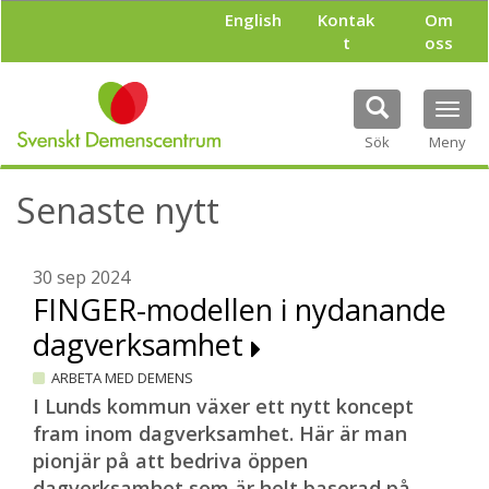
H
English
Kontak
Om
o
t
oss
p
p
a
Tog
t
navi
i
Sök
Meny
l
l
Senaste nytt
h
u
v
u
30 sep 2024
d
FINGER-modellen i nydanande
i
dagverksamhet
n
n
ARBETA MED DEMENS
e
h
I Lunds kommun växer ett nytt koncept
å
fram inom dagverksamhet. Här är man
l
pionjär på att bedriva öppen
l
dagverksamhet som är helt baserad på