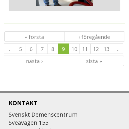
« första
‹ föregående
…
5
6
7
8
9
10
11
12
13
…
nästa ›
sista »
KONTAKT
Svenskt Demenscentrum
Sveavägen 155