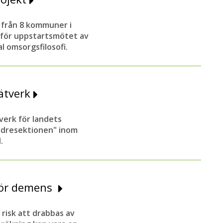
r från 8 kommuner i
 för uppstartsmötet av
 omsorgsfilosofi.
ätverk
erk för landets
äldresektionen" inom
.
 för demens
 risk att drabbas av