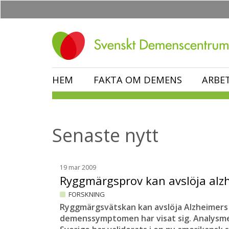
Hoppa
till
huvudinnehåll
HEM
FAKTA OM DEMENS
ARBE
Senaste nytt
19 mar 2009
Ryggmärgsprov kan avslöja al
FORSKNING
Ryggmärgsvätskan kan avslöja Alzheimers
demenssymptomen har visat sig. Analysme