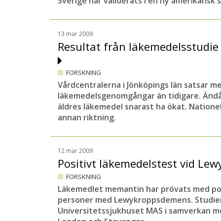
Sverige har validerats i en ny amerikansk s
13 mar 2009
Resultat från läkemedelsstudie
FORSKNING
Vårdcentralerna i Jönköpings län satsar m
läkemedelsgenomgångar än tidigare. Änd
äldres läkemedel snarast ha ökat. Nationel
annan riktning.
12 mar 2009
Positivt läkemedelstest vid L
FORSKNING
Läkemedlet memantin har prövats med pos
personer med Lewykroppsdemens. Studien 
Universitetssjukhuset MAS i samverkan med