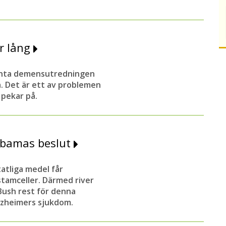
ör lång
änta demensutredningen
a. Det är ett av problemen
pekar på.
Obamas beslut
atliga medel får
stamceller. Därmed river
Bush rest för denna
lzheimers sjukdom.