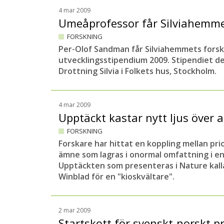
4 mar 2009
Umeåprofessor får Silviahemm
FORSKNING
Per-Olof Sandman får Silviahemmets forsk
utvecklingsstipendium 2009.
Stipendiet de
Drottning Silvia i Folkets hus, Stockholm.
4 mar 2009
Upptäckt kastar nytt ljus över 
FORSKNING
Forskare har hittat en koppling mellan pr
ämne som lagras i onormal omfattning i en
Upptäckten som presenteras i Nature kall
Winblad för en "kioskvältare".
2 mar 2009
Startskott för svenskt-norskt p