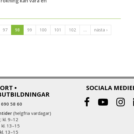
 rökning kan vara en
97
98
99
100
101
102
…
nästa ›
ORT •
SOCIALA MEDIE
BUTBILDNINGAR
 690 58 60
ntider
(helgfria vardagar)
 kl. 9–12
 kl. 13–15
 kl. 13–15