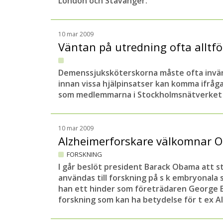
London och Stavanger.
10 mar 2009
Väntan på utredning ofta alltf
Demenssjuksköterskorna måste ofta inv
innan vissa hjälpinsatser kan komma ifråg
som medlemmarna i Stockholmsnätverket 
10 mar 2009
Alzheimerforskare välkomnar 
FORSKNING
I går beslöt president Barack Obama att st
användas till forskning på s k embryonala 
han ett hinder som företrädaren George 
forskning som kan ha betydelse för t ex A