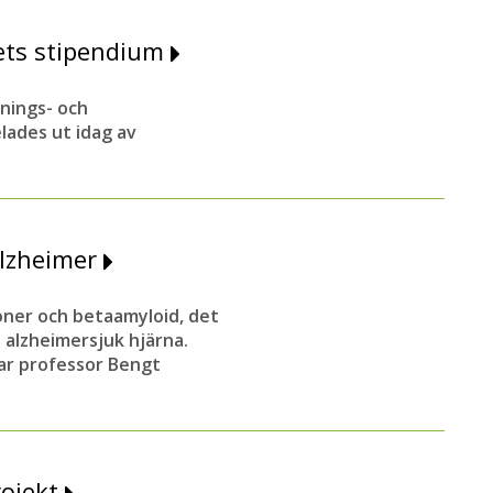
ets stipendium
nings- och
lades ut idag av
alzheimer
ioner och betaamyloid, det
 alzheimersjuk hjärna.
ar professor Bengt
rojekt