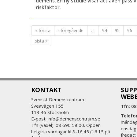
demens. En ny studie visar att även passiv
riskfaktor.
« första
‹ föregående
…
94
95
96
sista »
KONTAKT
SUPP
WEB
Svenskt Demenscentrum
Sveavägen 155
Tfn: 08
113 46 Stockholm
Telefo
E-post:
info@demenscentrum.se
måndag:
Tfn (växel): 08 690 58 00. Öppen
onsdag:
helgfria vardagar kl 8-16.45 (16.15 på
fredag: