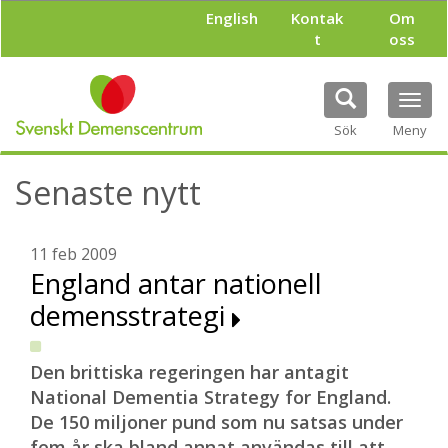
H
English
Kontak
Om
o
t
oss
p
p
a
Tog
t
navi
i
Sök
Meny
l
l
Senaste nytt
h
u
v
u
11 feb 2009
d
England antar nationell
i
demensstrategi
n
n
e
h
Den brittiska regeringen har antagit
å
National Dementia Strategy for England.
l
De 150 miljoner pund som nu satsas under
l
fem år ska bland annat användas till att