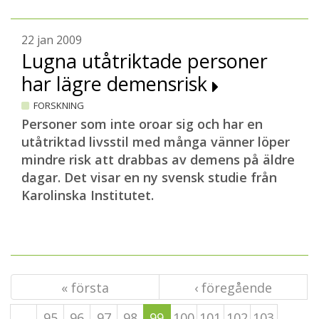
22 jan 2009
Lugna utåtriktade personer
har lägre demensrisk
FORSKNING
Personer som inte oroar sig och har en
utåtriktad livsstil med många vänner löper
mindre risk att drabbas av demens på äldre
dagar. Det visar en ny svensk studie från
Karolinska Institutet.
« första
‹ föregående
…
95
96
97
98
99
100
101
102
103