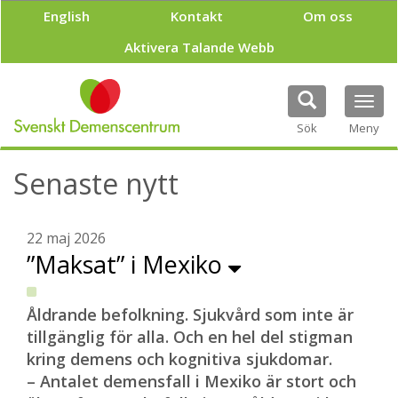
H
English
Kontakt
Om oss
o
p
Aktivera Talande Webb
p
a
t
Tog
i
navi
Sök
Meny
l
l
h
Senaste nytt
u
v
u
22 maj 2026
d
”Maksat” i Mexiko
i
n
n
e
Åldrande befolkning. Sjukvård som inte är
h
tillgänglig för alla. Och en hel del stigman
å
kring demens och kognitiva sjukdomar.
l
– Antalet demensfall i Mexiko är stort och
l