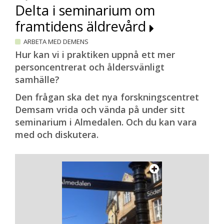
Delta i seminarium om
hjälp hemma. Och även om vi bara kan
skjuta upp sjukdomens förlopp med
framtidens äldrevård
bibehållen livskvalitet i ett år så är det
ARBETA MED DEMENS
värt det, säger Regina Altena.
Hur kan vi i praktiken uppnå ett mer
personcentrerat och åldersvänligt
Minnen om jordbruk och
samhälle?
cancerforskning
Den frågan ska det nya forskningscentret
När SDC bjuds in att delta digitalt på en av
Demsam vrida och vända på under sitt
träffarna finns nutritionist, sjukgymnast,
seminarium i Almedalen. Och du kan vara
psykolog, gerontolog och sjuksköterska
med och diskutera.
med – bland annat. Deltagarna får inte
vara fler än tolv, eftersom alla ska komma
till tals. Fysiska och kognitiva
gruppövningar varvas. Dagens tema är
”mitt första arbete”. Efter lite gymnastik
och samtal om vad deltagarna åt till
frukost får samtliga berätta om minnena