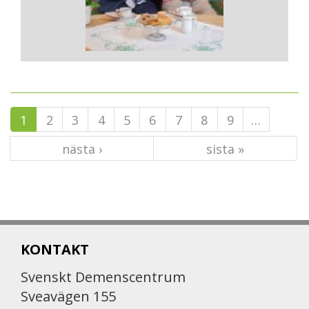
1
2
3
4
5
6
7
8
9
…
nästa ›
sista »
KONTAKT
Svenskt Demenscentrum
Sveavägen 155