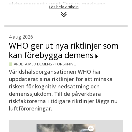
alzheimercentrumet Centro mexicano
Läs hela artikeln
alzheimer. Ett år senare skickade hon in en
ansökan till den tyska ambassaden om
projektmedel för att finansiera en
behandling för personer med
4 aug 2026
demenssjukdomar. Det är en grupp av
WHO ger ut nya riktlinjer som
befolkningen som enligt Regina Altena är
kan förebygga demens
marginaliserad och i princip uteslutande
hänvisad till den egna familjen för stöd
ARBETA MED DEMENS
•
FORSKNING
och omvårdnad. Regina Altenas tanke var
Världshälsoorgansationen WHO har
att nyttja sitt språk och nätverk, där
uppdaterat sina riktlinjer för att minska
Tyskland och Mexiko på något sätt skulle
risken för kognitiv nedsättning och
kunna kopplas samman.
demenssjukdom. Till de påverkbara
riskfaktorerna i tidigare riktlinjer läggs nu
– Efter en del research, bland annat
luftföroreningar.
digitalt, hittade jag professor Elmar
Grässel och Maks. Så jag lyfte på luren och
sa att jag gärna skulle vilja använda hans