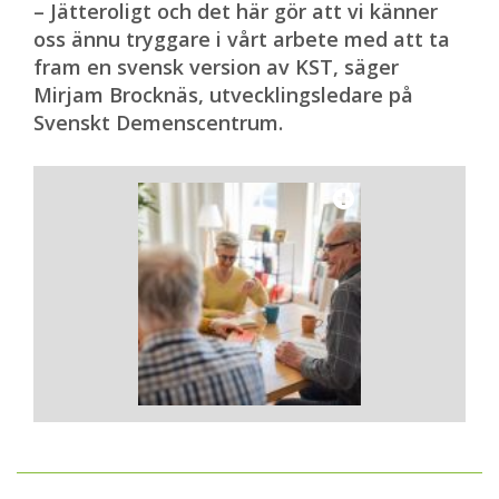
anlades.
– Jätteroligt och det här gör att vi känner
oss ännu tryggare i vårt arbete med att ta
Historierna avlöser varandra. Och det finns
fram en svensk version av KST, säger
fler på tur som vill och kan berätta.
Mirjam Brocknäs, utvecklingsledare på
Återstår att se om Regina Altena och
Svenskt Demenscentrum.
hennes team får chansen att sprida Maks
till fler människor i Mexiko.
Text: Juan Martinez
Mer om Maks
Intervju med Elmar Grässel »