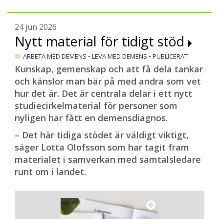
de yngre generationerna under pandemin
involverades i sina mor- och farföräldrars
24 jun 2026
inlärningsprocess. Man hittade ett nytt
Nytt material för tidigt stöd
gemensamt språk som sträckte sig över
ARBETA MED DEMENS
•
LEVA MED DEMENS
•
PUBLICERAT
generationerna, säger Regina Altena.
Kunskap, gemenskap och att få dela tankar
och känslor man bär på med andra som vet
En hel del stigman
hur det är. Det är centrala delar i ett nytt
I Mexiko bor det cirka 130 miljoner
studiecirkelmaterial för personer som
invånare. Det gör det till världens största
nyligen har fått en demensdiagnos.
spanskspråkiga land och det näst största i
– Det här tidiga stödet är väldigt viktigt,
Latinamerika efter Brasilien. År 2030
säger Lotta Olofsson som har tagit fram
beräknas antalet personer över 60 år vara
materialet i samverkan med samtalsledare
fler än antalet barn och ungdomar under
runt om i landet.
15 år.
Med den demografiska utvecklingen följer
utmaningar där en växande äldre
generation ska tas om hand av resten av