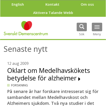
H
English
Kontakt
Om oss
o
p
Aktivera Talande Webb
p
a
t
Tog
i
navi
Sök
Meny
l
l
h
Senaste nytt
u
v
u
12 aug 2009
d
Oklart om Medelhavskökets
i
n
betydelse för alzheimer
n
e
FORSKNING
h
På senare år har forskare intresserat sig för
å
sambandet mellan Medelhavskost och
l
l
Alzheimers sjukdom. Två nya studier i det