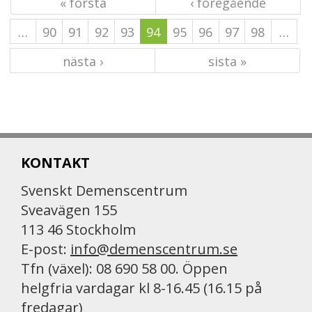
« första
‹ föregående
…
90
91
92
93
94
95
96
97
98
…
nästa ›
sista »
KONTAKT
Svenskt Demenscentrum
Sveavägen 155
113 46 Stockholm
E-post:
info@demenscentrum.se
Tfn (växel): 08 690 58 00. Öppen
helgfria vardagar kl 8-16.45 (16.15 på
fredagar)