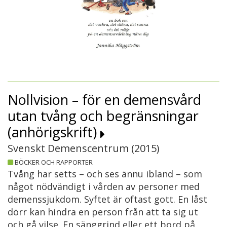
Nollvision – för en demensvård
utan tvång och begränsningar
(anhörigskrift)
Svenskt Demenscentrum (
2015
)
BÖCKER OCH RAPPORTER
Tvång har setts – och ses ännu ibland – som
något nödvändigt i vården av personer med
demenssjukdom. Syftet är oftast gott. En låst
dörr kan hindra en person från att ta sig ut
och gå vilse. En sänggrind eller ett bord på