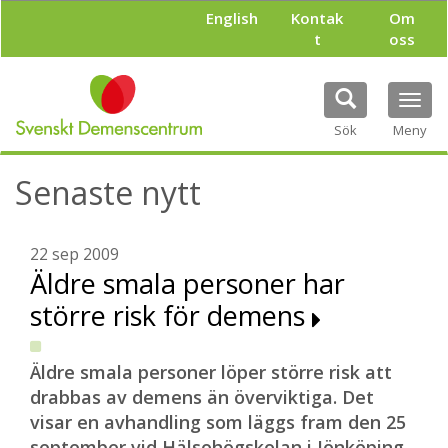
H
English
Kontak
Om
o
t
oss
p
p
a
Tog
t
navi
i
Sök
Meny
l
l
Senaste nytt
h
u
v
u
22 sep 2009
d
Äldre smala personer har
i
större risk för demens
n
n
e
h
Äldre smala personer löper större risk att
å
drabbas av demens än överviktiga. Det
l
visar en avhandling som läggs fram den 25
l
september vid Hälsohögskolan i Jönköping.