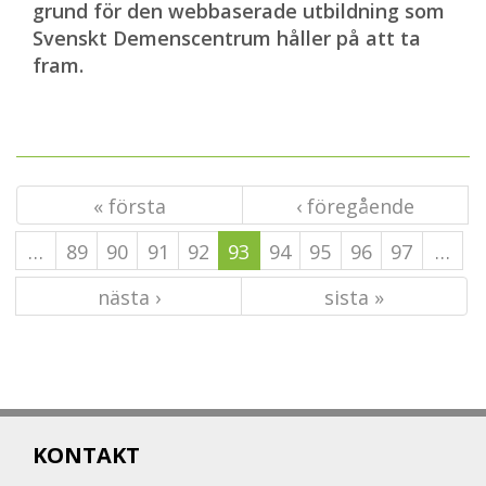
grund för den webbaserade utbildning som
Svenskt Demenscentrum håller på att ta
fram.
« första
‹ föregående
…
89
90
91
92
93
94
95
96
97
…
nästa ›
sista »
KONTAKT