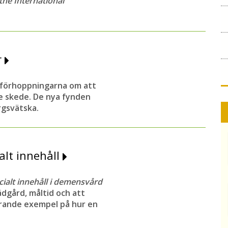
 the International
r
 förhoppningarna om att
re skede. De nya fynden
rgsvätska.
alt innehåll
cialt innehåll i demensvård
ädgård, måltid och att
rerande exempel på hur en