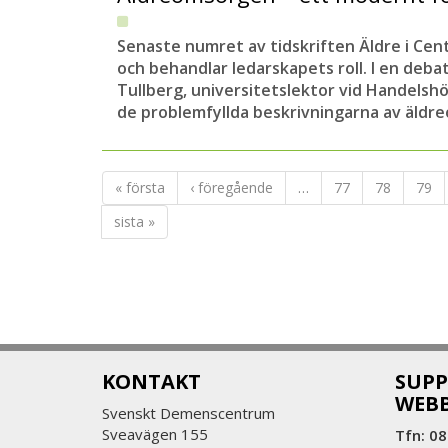
Senaste numret av tidskriften Äldre i Ce
och behandlar ledarskapets roll. I en debat
Tullberg, universitetslektor vid Handelsh
de problemfyllda beskrivningarna av äldr
« första
‹ föregående
…
77
78
79
sista »
KONTAKT
SUPP
WEB
Svenskt Demenscentrum
Sveavägen 155
Tfn: 08