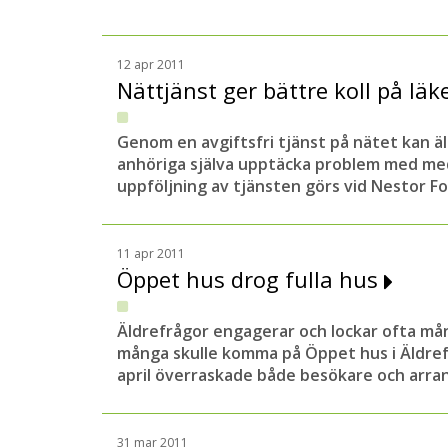
12 apr 2011
Nättjänst ger bättre koll på l
Genom en avgiftsfri tjänst på nätet kan ä
anhöriga själva upptäcka problem med med
uppföljning av tjänsten görs vid Nestor F
11 apr 2011
Öppet hus drog fulla hus
Äldrefrågor engagerar och lockar ofta mång
många skulle komma på Öppet hus i Äldre
april överraskade både besökare och arra
31 mar 2011