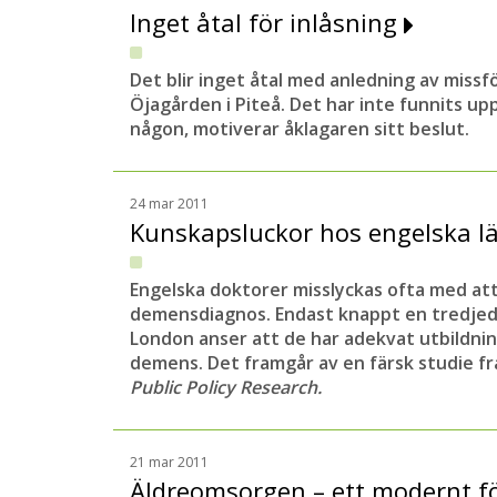
Inget åtal för inlåsning
Det blir inget åtal med anledning av missf
Öjagården i Piteå. Det har inte funnits up
någon, motiverar åklagaren sitt beslut.
24 mar 2011
Kunskapsluckor hos engelska l
Engelska doktorer misslyckas ofta med att
demensdiagnos. Endast knappt en tredjede
London anser att de har adekvat utbildnin
demens. Det framgår av en färsk studie fr
Public Policy Research.
21 mar 2011
Äldreomsorgen – ett modernt 