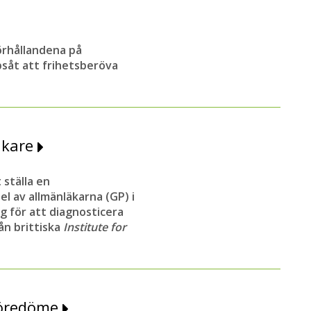
örhållandena på
psåt att frihetsberöva
äkare
 ställa en
l av allmänläkarna (GP) i
g för att diagnosticera
ån brittiska
Institute for
föredöme