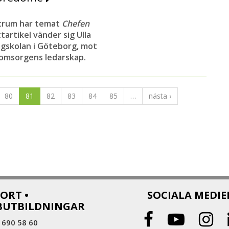
ntrum har temat
C
hefen
tartikel vänder sig Ulla
ögskolan i Göteborg, mot
eomsorgens ledarskap.
80
81
82
83
84
85
…
nästa ›
ORT •
SOCIALA MEDIE
BUTBILDNINGAR
 690 58 60