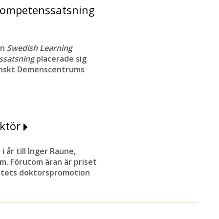
kompetenssatsning
en
Swedish Learning
ssatsning
placerade sig
venskt Demenscentrums
aktör
i år till Inger Raune,
um. Förutom äran är priset
sitets doktorspromotion