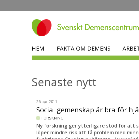
Hoppa
till
huvudinnehåll
HEM
FAKTA OM DEMENS
ARBE
Senaste nytt
26 apr 2011
Social gemenskap är bra för h
FORSKNING
Ny forskning ger ytterligare stöd för att 
löper mindre risk att få problem med minn