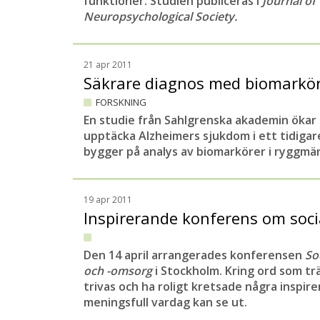
funktioner.
Studien publiceras i
Journal of
Neuropsychological Society.
21 apr 2011
Säkrare diagnos med biomarkö
FORSKNING
En studie från Sahlgrenska akademin ökar
upptäcka Alzheimers sjukdom i ett tidiga
bygger på analys av biomarkörer i ryggmä
19 apr 2011
Inspirerande konferens om soci
Den 14 april arrangerades konferensen
So
och -omsorg
i Stockholm. Kring ord som tr
trivas och ha roligt kretsade några inspi
meningsfull vardag kan se ut.