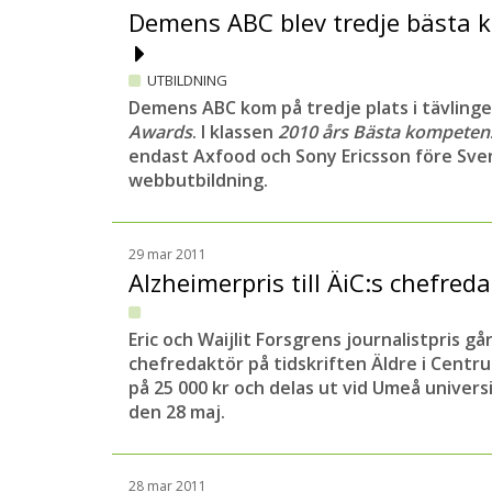
Demens ABC blev tredje bästa 
UTBILDNING
Demens ABC kom på tredje plats i tävling
Awards
. I klassen
2010 års Bästa kompeten
endast Axfood och Sony Ericsson före S
webbutbildning.
29 mar 2011
Alzheimerpris till ÄiC:s chefred
Eric och Waijlit Forsgrens journalistpris går 
chefredaktör på tidskriften Äldre i Centr
på 25 000 kr och delas ut vid Umeå univer
den 28 maj.
28 mar 2011