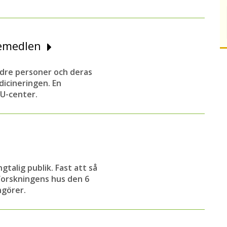
äkemedlen
ldre personer och deras
icineringen. En
oU-center.
talig publik. Fast att så
forskningens hus den 6
ngörer.