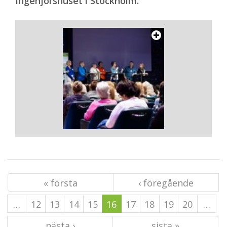
Ingenjörshuset i Stockholm.
« första
‹ föregående
…
12
13
14
15
16
17
18
19
20
…
nästa ›
sista »