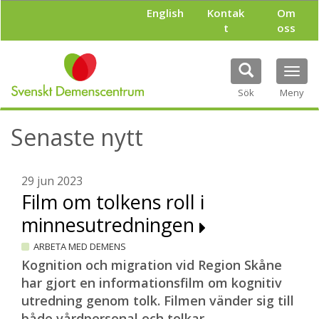
H
English
Kontak
Om
o
t
oss
p
p
a
Tog
t
navi
i
Sök
Meny
l
l
Senaste nytt
h
u
v
u
29 jun 2023
d
Film om tolkens roll i
i
minnesutredningen
n
n
ARBETA MED DEMENS
e
h
Kognition och migration vid Region Skåne
å
har gjort en informationsfilm om kognitiv
l
utredning genom tolk. Filmen vänder sig till
l
både vårdpersonal och tolkar.