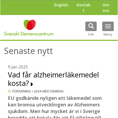
H
English
Kontak
Om
o
t
oss
p
p
a
Tog
t
navi
i
Sök
Meny
l
l
Senaste nytt
h
u
v
u
9 jan 2025
d
Vad får alzheimerläkemedel
i
kosta?
n
n
FORSKNING
•
LEVA MED DEMENS
e
h
EU godkände nyligen ett läkemedel som
å
kan bromsa utvecklingen av Alzheimers
l
sjukdom. Men hur mycket är vi i Sverige
l
beredda att betala för att få tillgång till