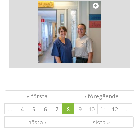
« första
‹ föregående
…
4
5
6
7
8
9
10
11
12
…
nästa ›
sista »