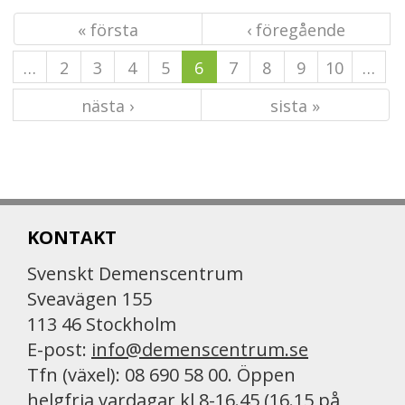
« första
‹ föregående
…
2
3
4
5
6
7
8
9
10
…
nästa ›
sista »
KONTAKT
Svenskt Demenscentrum
Sveavägen 155
113 46 Stockholm
E-post:
info@demenscentrum.se
Tfn (växel): 08 690 58 00. Öppen
helgfria vardagar kl 8-16.45 (16.15 på