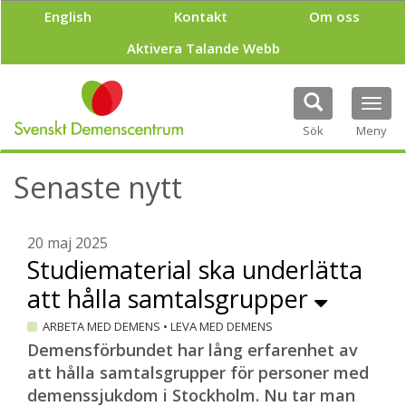
H
English
Kontakt
Om oss
o
p
Aktivera Talande Webb
p
a
t
Tog
i
navi
Sök
Meny
l
l
h
Senaste nytt
u
v
u
20 maj 2025
d
Studiematerial ska underlätta
i
n
att hålla samtalsgrupper
n
e
ARBETA MED DEMENS
•
LEVA MED DEMENS
h
Demensförbundet har lång erfarenhet av
å
att hålla samtalsgrupper för personer med
l
l
demenssjukdom i Stockholm. Nu tar man