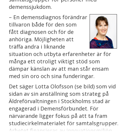
demenssjukdom.
– En demensdiagnos förändrar
tillvaron både för den som
fått diagnosen och för de
anhöriga. Möjligheten att
träffa andra i liknande
situation och utbyta erfarenheter är för
många ett otroligt viktigt stöd som
dämpar känslan av att man står ensam
med sin oro och sina funderingar.
Det säger Lotta Olofsson (se bild) som vid
sidan av sin anställning som strateg på
Äldreförvaltningen i Stockholms stad är
engagerad i Demensförbundet. För
närvarande ligger fokus på att ta fram
studiecirkelmaterialet för samtalsgrupper.
Arbetet finansieras av innovationsmiljön