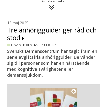
Läs hela artikeln
Predem som bland annat verkar för att
utveckla tillförlitlig och tidig diagnostik.
Tidig diagnos, tidigt stöd
13 maj 2025
Tre anhörigguider ger råd och
– Om allt fler får demensdiagnosen tidigt i
stöd
sjukdomsförloppet ökar också behovet av
tidigt stöd, det är här samtalsgrupperna
LEVA MED DEMENS
•
PUBLICERAT
kommer in, säger Lotta Olofsson.
Svenskt Demenscentrum har tagit fram en
serie avgiftsfria anhörigguider. De vänder
För snart 20 år sedan startade
sig till personer som har en närstående
Demensförbundet den första
med kognitiva svårigheter eller
Lundagårdsgruppen med ekonomiskt stöd
demenssjukdom.
av Arvsfonden. Fem till tio personer med
demenssjukdom träffades varannan vecka.
Träffarna fungerade som en livlina för
många deltagare, berättar Lotta Olofsson,
och efterhand tillkom nya samtalsgrupper.
Regionens minnesmottagningar var