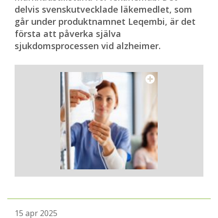
och Anette Svensson, båda konsulenter på
delvis svenskutvecklade läkemedlet, som
Demensförbundet, och Svenskt
går under produktnamnet Leqembi, är det
Demenscentrum.
första att påverka själva
sjukdomsprocessen vid alzheimer.
15 apr 2025