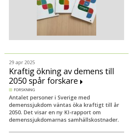
behjälpliga med att informera sina
patienter om träffarna.
På senare år har en del av verksamheten i
Stockholm flyttat över till
Demensförbundets lokalförening i
Stockholm. På central nivå satsar
Demensförbundet istället på att stötta
och underlätta för alla sina lokalföreningar
29 apr 2025
att arrangera samtalsgrupper, bland
Kraftig ökning av demens till
annat genom det nya
2050 spår forskare
studiecirkelmaterialet.
FORSKNING
Lokalförening och kommun i
Antalet personer i Sverige med
demenssjukdom väntas öka kraftigt till år
samarbete
2050. Det visar en ny KI-rapport om
– Här kan även kommunerna spela en
demenssjukdomarnas samhällskostnader.
viktig roll. Genom att till exempel en
demenssjuksköterska krokar arm och