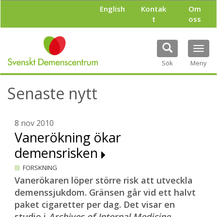
H
English
Kontak
Om
o
t
oss
p
p
a
Tog
t
navi
i
Sök
Meny
l
l
Senaste nytt
h
u
v
u
8 nov 2010
d
Vanerökning ökar
i
demensrisken
n
n
FORSKNING
e
h
Vanerökaren löper större risk att utveckla
å
demenssjukdom. Gränsen går vid ett halvt
l
paket cigaretter per dag. Det visar en
l
studie i
Archives of Internal Medicine.