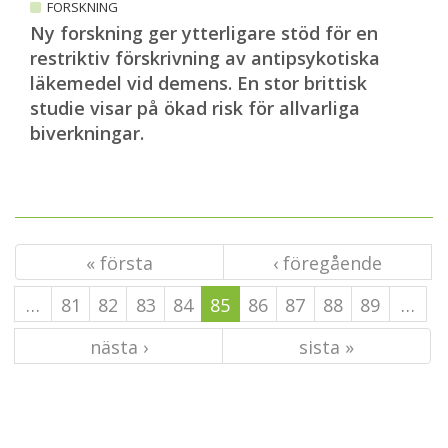
FORSKNING
Ny forskning ger ytterligare stöd för en
restriktiv förskrivning av antipsykotiska
läkemedel vid demens. En stor brittisk
studie visar på ökad risk för allvarliga
biverkningar.
« första
‹ föregående
…
81
82
83
84
85
86
87
88
89
…
nästa ›
sista »