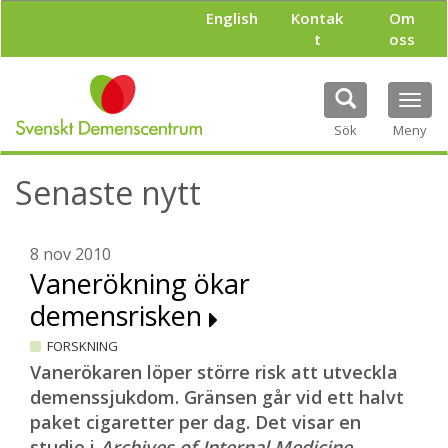
H
English
Kontak
Om
o
t
oss
p
p
a
Tog
t
navi
i
Sök
Meny
l
l
Senaste nytt
h
u
v
u
8 nov 2010
d
Vanerökning ökar
i
demensrisken
n
n
FORSKNING
e
h
Vanerökaren löper större risk att utveckla
å
demenssjukdom. Gränsen går vid ett halvt
l
paket cigaretter per dag. Det visar en
l
studie i
Archives of Internal Medicine.