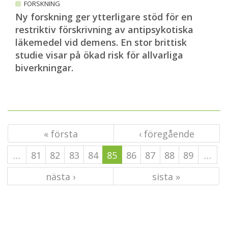
FORSKNING
Ny forskning ger ytterligare stöd för en
restriktiv förskrivning av antipsykotiska
läkemedel vid demens. En stor brittisk
studie visar på ökad risk för allvarliga
biverkningar.
« första
‹ föregående
…
81
82
83
84
85
86
87
88
89
…
nästa ›
sista »