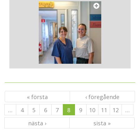
« första
‹ föregående
…
4
5
6
7
8
9
10
11
12
…
nästa ›
sista »