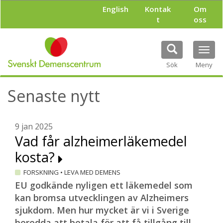
H
English
Kontak
Om
o
t
oss
p
p
a
Tog
t
navi
i
Sök
Meny
l
l
Senaste nytt
h
u
v
u
9 jan 2025
d
Vad får alzheimerläkemedel
i
kosta?
n
n
FORSKNING
•
LEVA MED DEMENS
e
h
EU godkände nyligen ett läkemedel som
å
kan bromsa utvecklingen av Alzheimers
l
sjukdom. Men hur mycket är vi i Sverige
l
beredda att betala för att få tillgång till