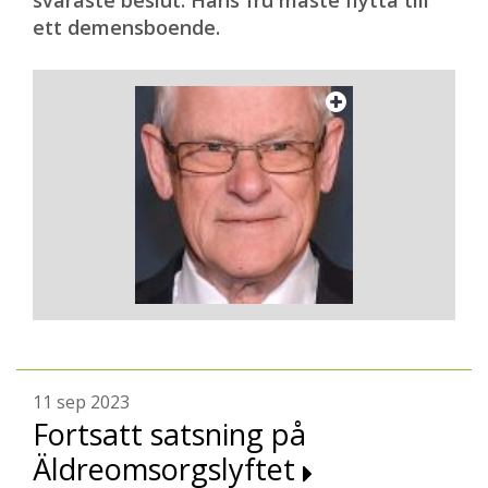
svåraste beslut. Hans fru måste flytta till
ett demensboende.
11 sep 2023
Fortsatt satsning på
Äldreomsorgslyftet