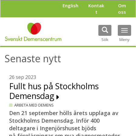
H
English
Kontak
Om
o
t
oss
p
p
a
Tog
t
navi
i
Sök
Meny
l
l
Senaste nytt
h
u
v
u
26 sep 2023
d
Fullt hus på Stockholms
i
Demensdag
n
n
ARBETA MED DEMENS
e
h
Den 21 september hölls årets upplaga av
å
Stockholms Demensdag. Inför 400
l
deltagare i Ingenjörshuset bjöds
l
på föreläsningar om nya diagnosmetoder,