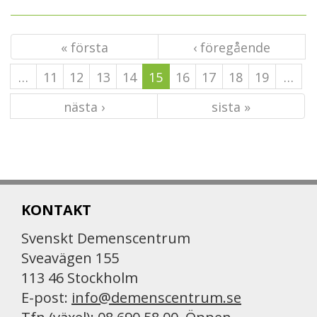
« första
‹ föregående
…
11
12
13
14
15
16
17
18
19
…
nästa ›
sista »
KONTAKT
Svenskt Demenscentrum
Sveavägen 155
113 46 Stockholm
E-post:
info@demenscentrum.se