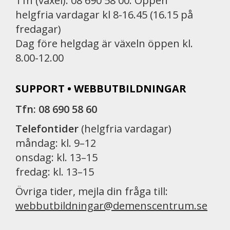
Tfn (växel): 08 690 58 00. Öppen
helgfria vardagar kl 8-16.45 (16.15 på
fredagar)
Dag före helgdag är växeln öppen kl.
8.00-12.00
SUPPORT • WEBBUTBILDNINGAR
Tfn: 08 690 58 60
Telefontider
(helgfria vardagar)
måndag: kl. 9–12
onsdag: kl. 13–15
fredag: kl. 13–15
Övriga tider, mejla din fråga till:
webbutbildningar@demenscentrum.se