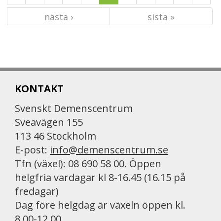
nästa ›
sista »
KONTAKT
Svenskt Demenscentrum
Sveavägen 155
113 46 Stockholm
E-post:
info@demenscentrum.se
Tfn (växel): 08 690 58 00. Öppen
helgfria vardagar kl 8-16.45 (16.15 på
fredagar)
Dag före helgdag är växeln öppen kl.
8.00-12.00