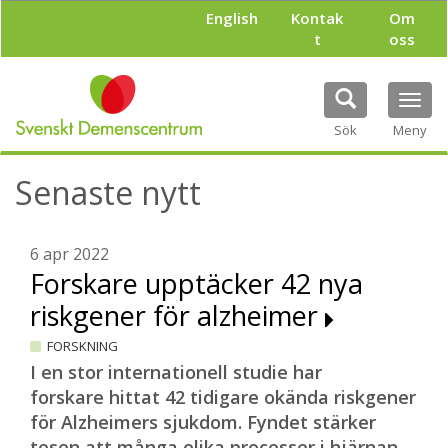
H
English
Kontak
Om
o
t
oss
p
p
a
Tog
t
navi
i
Sök
Meny
l
l
Senaste nytt
h
u
v
u
6 apr 2022
d
Forskare upptäcker 42 nya
i
riskgener för alzheimer
n
n
FORSKNING
e
h
I en stor internationell studie har
å
forskare hittat 42 tidigare okända riskgener
l
för Alzheimers sjukdom. Fyndet stärker
l
tesen att många olika processer i hjärnan