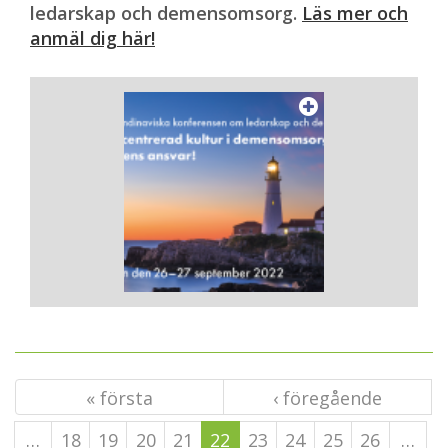
ledarskap och demensomsorg.
Läs mer och
anmäl dig här!
« första
‹ föregående
…
18
19
20
21
22
23
24
25
26
…