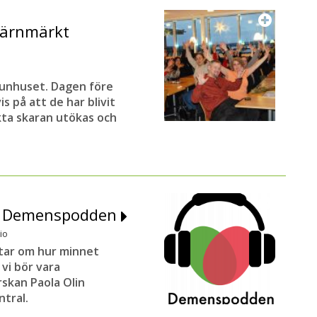
järnmärkt
munhuset. Dagen före
s på att de har blivit
kta skaran utökas och
av Demenspodden
io
tar om hur minnet
vi bör vara
skan Paola Olin
tral.