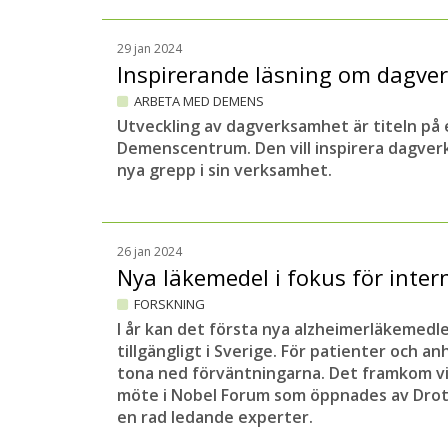
29 jan 2024
Inspirerande läsning om dagv
ARBETA MED DEMENS
Utveckling av dagverksamhet är titeln på 
Demenscentrum. Den vill inspirera dagverk
nya grepp i sin verksamhet.
26 jan 2024
Nya läkemedel i fokus för inte
FORSKNING
I år kan det första nya alzheimerläkemedlet
tillgängligt i Sverige. För patienter och an
tona ned förväntningarna. Det framkom vid
möte i Nobel Forum som öppnades av Drott
en rad ledande experter.