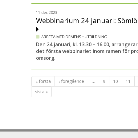
11 dec 2023
Webbinarium 24 januari: Söml
ARBETA MED DEMENS
•
UTBILDNING
Den 24 januari, kl. 13.30 – 16.00, arrang
det första webbinariet inom ramen för pr
omsorg.
« första
‹ föregående
…
9
10
11
sista »