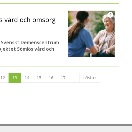
ös vård och omsorg
erar Svenskt Demenscentrum
ojektet Sömlös vård och
12
13
14
15
16
17
…
nästa ›