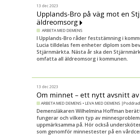
13 dec 2023
Upplands-Bro på väg mot en St
äldreomsorg
ARBETA MED DEMENS
I Upplands-Bro råder feststämning i kom
Lucia tilldelas fem enheter diplom som bevi
Stjärnmärkta. Nästa år ska den Stjärnmär
omfatta all äldreomsorg i kommunen.
13 dec 2023
Om minnet – ett nytt avsnitt 
ARBETA MED DEMENS
•
LEVA MED DEMENS |
Poddrad
Demensläkaren Wilhelmina Hoffman berät
fungerar och vilken typ av minnesproblem 
uppmärksamma på. Hör också undersköter
som genomför minnestester på en vårdcen