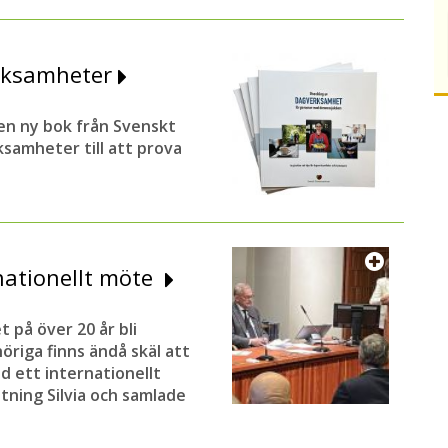
erksamheter
en ny bok från Svenskt
samheter till att prova
rnationellt möte
 på över 20 år bli
höriga finns ändå skäl att
 ett internationellt
ning Silvia och samlade