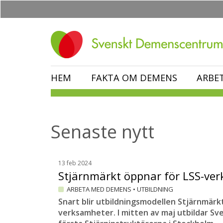
Hoppa
till
huvudinnehåll
HEM
FAKTA OM DEMENS
ARBE
Senaste nytt
13 feb 2024
Stjärnmärkt öppnar för LSS-ve
ARBETA MED DEMENS
•
UTBILDNING
Snart blir utbildningsmodellen Stjärnmärkt 
verksamheter. I mitten av maj utbildar 