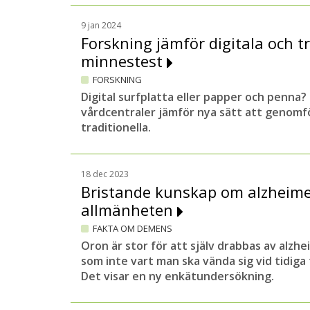
9 jan 2024
Forskning jämför digitala och tr
minnestest
FORSKNING
Digital surfplatta eller papper och penna?
vårdcentraler jämför nya sätt att genomf
traditionella.
18 dec 2023
Bristande kunskap om alzheime
allmänheten
FAKTA OM DEMENS
Oron är stor för att själv drabbas av alzh
som inte vart man ska vända sig vid tidig
Det visar en ny enkätundersökning.