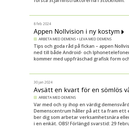
första Stjärninstruktörerna i Stockholm.
8 feb 2024
Appen Nollvision i ny kostym
ARBETA MED DEMENS
•
LEVA MED DEMENS
Tips och goda råd på fickan – appen Nollvi
ned till både Android- och Iphonetelefone
kommer med uppfräschad grafisk form och
30 jan 2024
Avsätt en kvart för en sömlös
ARBETA MED DEMENS
Var med och sy ihop en värdig demensvård 
Demenscentrum håller på att ta fram ett
ber dig som arbetar verksamhetsnära eller 
i en enkät. OBS! Förlängd svarstid: 29 febru